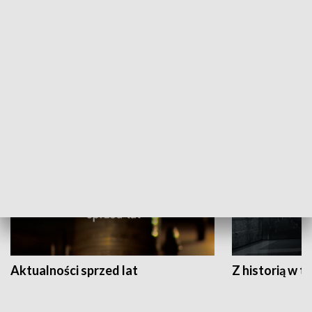
Papyn pyto
Rączka gotuje
HISTORIA
Aktualności sprzed lat
Z historią w tl