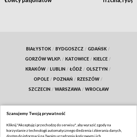
BIAŁYSTOK
/
BYDGOSZCZ
/
GDAŃSK
/
GORZÓW WLKP.
/
KATOWICE
/
KIELCE
/
KRAKÓW
/
LUBLIN
/
ŁÓDŹ
/
OLSZTYN
/
OPOLE
/
POZNAŃ
/
RZESZÓW
/
SZCZECIN
/
WARSZAWA
/
WROCŁAW
Szanujemy Twoją prywatność
Dołącz do nas:
Kliknij "Akceptuję i przechodzę do serwisu", aby wyrazić zgody na
korzystanie z technologii automatycznego śledzenia i zbierania danych,
TVP
dostęp do informacji na Twoim urządzeniu końcowym i ich