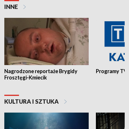
INNE
Nagrodzone reportaże Brygidy
Programy TVP
Frosztęgi-Kmiecik
KULTURA I SZTUKA