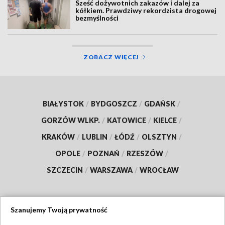
Sześć dożywotnich zakazów i dalej za
kółkiem. Prawdziwy rekordzista drogowej
bezmyślności
ZOBACZ WIĘCEJ
BIAŁYSTOK
/
BYDGOSZCZ
/
GDAŃSK
/
GORZÓW WLKP.
/
KATOWICE
/
KIELCE
/
KRAKÓW
/
LUBLIN
/
ŁÓDŹ
/
OLSZTYN
/
OPOLE
/
POZNAŃ
/
RZESZÓW
/
SZCZECIN
/
WARSZAWA
/
WROCŁAW
Szanujemy Twoją prywatność
Dołącz do nas: