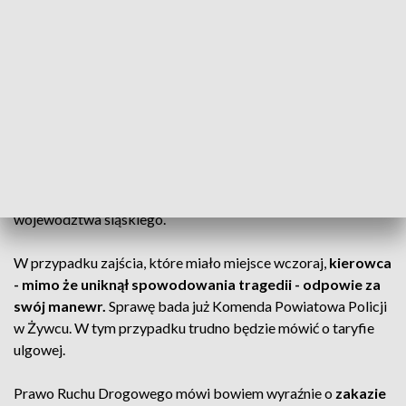
Do podobnych zdarzeń dochodziło w ostatnim czasie
wielokrotnie. Na przykład dwa lata temu - kiedy w tunelu w
ciągu Drogowej Trasy Średnicowej w Gliwicach młody
mężczyzna poruszał się... na hulajnodze elektrycznej. Coraz
częściej słyszymy też o kierowcach, którzy - czasem
nieświadomie - jadą pod prąd głównym trasami
województwa śląskiego.
W przypadku zajścia, które miało miejsce wczoraj,
kierowca
- mimo że uniknął spowodowania tragedii - odpowie za
swój manewr.
Sprawę bada już Komenda Powiatowa Policji
w Żywcu. W tym przypadku trudno będzie mówić o taryfie
ulgowej.
Prawo Ruchu Drogowego mówi bowiem wyraźnie o
zakazie