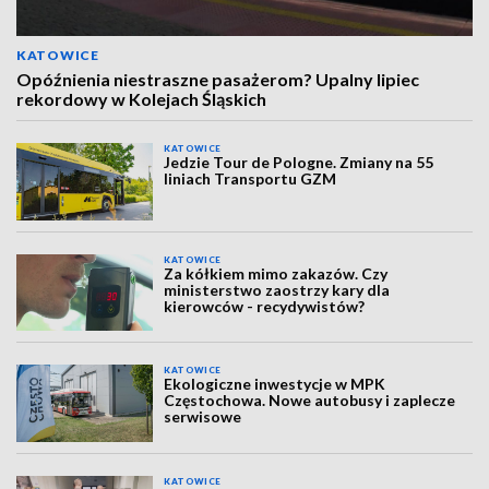
KATOWICE
Opóźnienia niestraszne pasażerom? Upalny lipiec
rekordowy w Kolejach Śląskich
KATOWICE
Jedzie Tour de Pologne. Zmiany na 55
liniach Transportu GZM
KATOWICE
Za kółkiem mimo zakazów. Czy
ministerstwo zaostrzy kary dla
kierowców - recydywistów?
KATOWICE
Ekologiczne inwestycje w MPK
Częstochowa. Nowe autobusy i zaplecze
serwisowe
KATOWICE