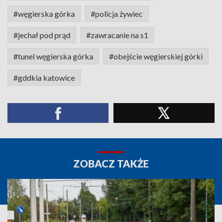
#węgierska górka
#policja żywiec
#jechał pod prąd
#zawracanie na s1
#tunel węgierska górka
#obejście węgierskiej górki
#gddkia katowice
ZOBACZ TAKŻE