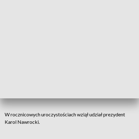
Pacyfikacja Wujka była najbardziej krwawym wydarzeniem
stanu wojennego. Pokazała, że władza była gotowa na
wszystko.
Tutaj walczyła cała Polska i tu strzelano do
całej Polski, dla nas istotne jest to aby
przypomnieć każdej władzy, że władza
nigdy ale to nigdy nie może powtórzyć
takiego błędu
- mówił Robert Ciupa, dyrektor Śląskiego
Centrum Wolności i Solidarności.
W rocznicowych uroczystościach wziął udział prezydent
Karol Nawrocki.