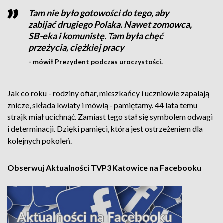
Tam nie było gotowości do tego, aby
zabijać drugiego Polaka. Nawet zomowca,
SB-eka i komunistę. Tam była chęć
przeżycia, ciężkiej pracy
- mówił Prezydent podczas uroczystości.
Jak co roku - rodziny ofiar, mieszkańcy i uczniowie zapalają
znicze, składa kwiaty i mówią - pamiętamy. 44 lata temu
strajk miał ucichnąć. Zamiast tego stał się symbolem odwagi
i determinacji. Dzięki pamięci, która jest ostrzeżeniem dla
kolejnych pokoleń.
Obserwuj Aktualności TVP3 Katowice na Facebooku