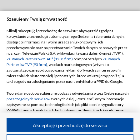
Szanujemy Twoją prywatność
Dołącz do nas:
Kliknij "Akceptuję i przechodzę do serwisu", aby wyrazić zgody na
korzystanie z technologii automatycznego śledzenia i zbierania danych,
TVP
dostęp do informacji na Twoim urządzeniu końcowym i ich
Abonament TVP
przechowywanie oraz na przetwarzanie Twoich danych osobowych przez
Regulamin TVP
nas, czyli Telewizję Polską S.A. w likwidacji (zwaną dalej również „TVP”),
Emisja w TVP
Zaufanych Partnerów z IAB* (1201 firm)
oraz pozostałych
Zaufanych
Polityka prywatności
Partnerów TVP (93 firm)
, w celach marketingowych (w tym do
Centrum informacji TVP
Moje zgody
zautomatyzowanego dopasowania reklam do Twoich zainteresowań i
mierzenia ich skuteczności) i pozostałych, które wskazujemy poniżej, a
Naziemna Telewizja Cyfrowa
Pomoc
także zgody na udostępnianie przez nas identyfikatora PPID do Google.
Sklep TVP
Biuro reklamy
Twoje dane osobowe zbierane podczas odwiedzania przez Ciebie naszych
Rada Programowa
poszczególnych serwisów
zwanych dalej „Portalem”, w tym informacje
Kontakt
zapisywane za pomocą technologii takich jak: pliki cookie, sygnalizatory
System NOS
WWW lub innych podobnych technologii umożliwiających świadczenie
dopasowanych i bezpiecznych usług, personalizację treści oraz reklam,
Informacje o nadawcy
Kanały
udostępnianie funkcji mediów społecznościowych oraz analizowanie
Akceptuję i przechodzę do serwisu
ruchu w Internecie.
Program dla prasy
©2026 Telewizja Polska S.A. w likwidacji
Biuro Reklamy
Twoje dane osobowe zbierane podczas odwiedzania przez Ciebie