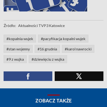
Źródło:
Aktualności TVP3 Katowice
#kopalnia wujek
#pacyfikacja kopalni wujek
#stan wojenny
#16 grudnia
#karol nawrocki
#9 z wujka
#dziewięciu z wujka
ZOBACZ TAKŻE