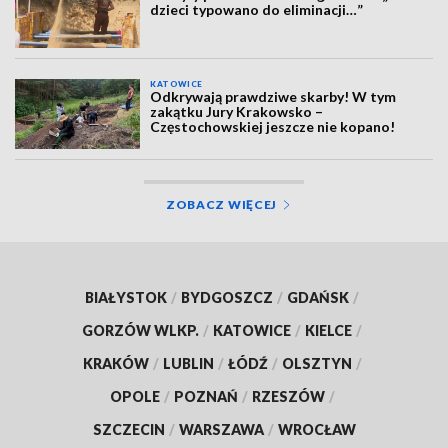
dzieci typowano do eliminacji…”
KATOWICE
Odkrywają prawdziwe skarby! W tym
zakątku Jury Krakowsko –
Częstochowskiej jeszcze nie kopano!
ZOBACZ WIĘCEJ
BIAŁYSTOK
/
BYDGOSZCZ
/
GDAŃSK
/
GORZÓW WLKP.
/
KATOWICE
/
KIELCE
/
KRAKÓW
/
LUBLIN
/
ŁÓDŹ
/
OLSZTYN
/
OPOLE
/
POZNAŃ
/
RZESZÓW
/
SZCZECIN
/
WARSZAWA
/
WROCŁAW