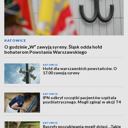
KATOWICE
O godzinie „W” zawyją syreny. Śląsk odda hołd
bohaterom Powstania Warszawskiego
KATOWICE
Hołd dla warszawskich powstańców. O
17.00 zawyją syreny
KATOWICE
IPN odkrył szczątki pacjentów szpitala
psychiatrycznego. Mogli zginąć w akcji T4
KATOWICE
Ruszyły poszukiwania mogił dzieci. „Takie