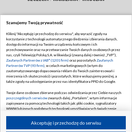
Szanujemy Twoją prywatność
Dołącz do nas:
Kliknij "Akceptuję i przechodzę do serwisu", aby wyrazić zgody na
korzystanie z technologii automatycznego śledzenia i zbierania danych,
TVP
dostęp do informacji na Twoim urządzeniu końcowym i ich
Abonament TVP
przechowywanie oraz na przetwarzanie Twoich danych osobowych przez
Regulamin TVP
nas, czyli Telewizję Polską S.A. w likwidacji (zwaną dalej również „TVP”),
Emisja w TVP
Zaufanych Partnerów z IAB* (1201 firm)
oraz pozostałych
Zaufanych
Polityka prywatności
Partnerów TVP (93 firm)
, w celach marketingowych (w tym do
Centrum informacji TVP
Moje zgody
zautomatyzowanego dopasowania reklam do Twoich zainteresowań i
mierzenia ich skuteczności) i pozostałych, które wskazujemy poniżej, a
Naziemna Telewizja Cyfrowa
Pomoc
także zgody na udostępnianie przez nas identyfikatora PPID do Google.
Sklep TVP
Biuro reklamy
Twoje dane osobowe zbierane podczas odwiedzania przez Ciebie naszych
Rada Programowa
poszczególnych serwisów
zwanych dalej „Portalem”, w tym informacje
Kontakt
zapisywane za pomocą technologii takich jak: pliki cookie, sygnalizatory
System NOS
WWW lub innych podobnych technologii umożliwiających świadczenie
dopasowanych i bezpiecznych usług, personalizację treści oraz reklam,
Informacje o nadawcy
Kanały
udostępnianie funkcji mediów społecznościowych oraz analizowanie
Akceptuję i przechodzę do serwisu
ruchu w Internecie.
Program dla prasy
©2026 Telewizja Polska S.A. w likwidacji