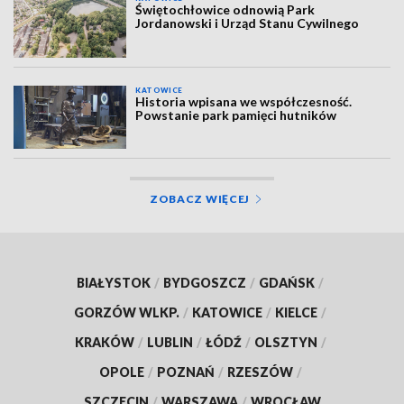
Świętochłowice odnowią Park
Jordanowski i Urząd Stanu Cywilnego
KATOWICE
Historia wpisana we współczesność.
Powstanie park pamięci hutników
ZOBACZ WIĘCEJ
BIAŁYSTOK
/
BYDGOSZCZ
/
GDAŃSK
/
GORZÓW WLKP.
/
KATOWICE
/
KIELCE
/
KRAKÓW
/
LUBLIN
/
ŁÓDŹ
/
OLSZTYN
/
OPOLE
/
POZNAŃ
/
RZESZÓW
/
SZCZECIN
/
WARSZAWA
/
WROCŁAW