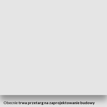
Katowice Airport skorzysta o ponad 900 tys.
podróżnych więcej niż przed rokiem.
Zbliżonego wzrostu spodziewamy się w
2026 roku, dlatego podjęliśmy decyzję o
rozbudowie terminalu pasażerskiego C.
Równolegle nasz zespół intensywnie
pracuje nad kluczowym dla rozwoju
Katowice Airport projektem, czyli
budową nowego, głównego terminalu
pasażerskiego. Powiększony terminal C
będziemy wykorzystywać także po
zakończeniu budowy pierwszej części
terminalu głównego
– zapowiedział Tomasik
Obecnie
trwa przetarg na zaprojektowanie budowy