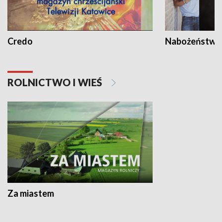
Credo
Nabożeństwa 
ROLNICTWO I WIEŚ
Za miastem