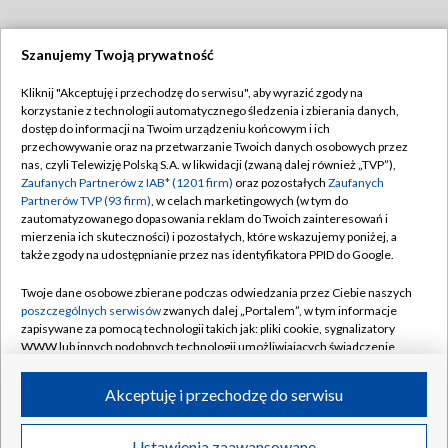
Szanujemy Twoją prywatność
Dołącz do nas:
Kliknij "Akceptuję i przechodzę do serwisu", aby wyrazić zgody na
korzystanie z technologii automatycznego śledzenia i zbierania danych,
TVP
dostęp do informacji na Twoim urządzeniu końcowym i ich
Abonament TVP
przechowywanie oraz na przetwarzanie Twoich danych osobowych przez
Regulamin TVP
nas, czyli Telewizję Polską S.A. w likwidacji (zwaną dalej również „TVP”),
Emisja w TVP
Polityka prywatności
Zaufanych Partnerów z IAB* (1201 firm)
oraz pozostałych
Zaufanych
Partnerów TVP (93 firm)
, w celach marketingowych (w tym do
Centrum informacji TVP
Moje zgody
zautomatyzowanego dopasowania reklam do Twoich zainteresowań i
mierzenia ich skuteczności) i pozostałych, które wskazujemy poniżej, a
Naziemna Telewizja Cyfrowa
Pomoc
także zgody na udostępnianie przez nas identyfikatora PPID do Google.
Sklep TVP
Biuro reklamy
Twoje dane osobowe zbierane podczas odwiedzania przez Ciebie naszych
Rada Programowa
Kontakt
poszczególnych serwisów
zwanych dalej „Portalem”, w tym informacje
zapisywane za pomocą technologii takich jak: pliki cookie, sygnalizatory
System NOS
WWW lub innych podobnych technologii umożliwiających świadczenie
dopasowanych i bezpiecznych usług, personalizację treści oraz reklam,
Informacje o nadawcy
Kanały
udostępnianie funkcji mediów społecznościowych oraz analizowanie
Akceptuję i przechodzę do serwisu
ruchu w Internecie.
Program dla prasy
©2026 Telewizja Polska S.A. w likwidacji
Biuro Reklamy
Twoje dane osobowe zbierane podczas odwiedzania przez Ciebie
Ustawienia zaawansowane