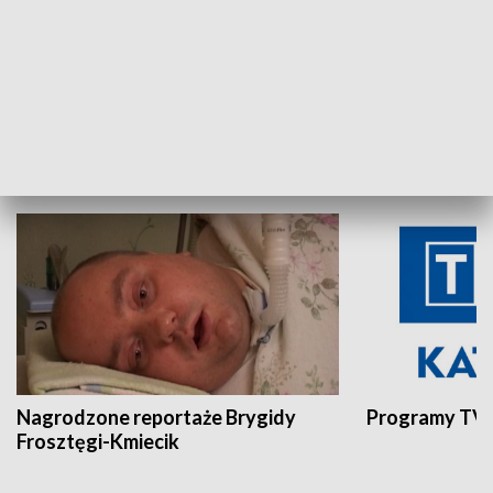
Aktualności sprzed lat
Z historią w tl
INNE
Nagrodzone reportaże Brygidy
Programy TVP
Frosztęgi-Kmiecik