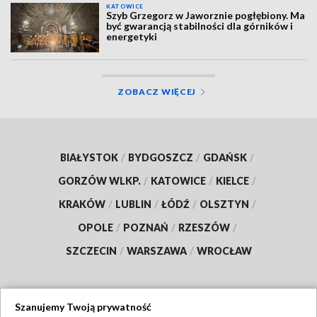
KATOWICE
Szyb Grzegorz w Jaworznie pogłębiony. Ma
być gwarancją stabilności dla górników i
energetyki
ZOBACZ WIĘCEJ
BIAŁYSTOK
/
BYDGOSZCZ
/
GDAŃSK
/
GORZÓW WLKP.
/
KATOWICE
/
KIELCE
/
KRAKÓW
/
LUBLIN
/
ŁÓDŹ
/
OLSZTYN
/
OPOLE
/
POZNAŃ
/
RZESZÓW
/
SZCZECIN
/
WARSZAWA
/
WROCŁAW
Szanujemy Twoją prywatność