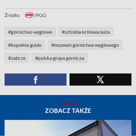
Źródło:
/PGG
#górnictwo węglowe
#sztolnia królowa luiza
#kopalnia guido
#muzeum górnictwa węglowego
#zabrze
#polska grupa górnicza
ZOBACZ TAKŻE