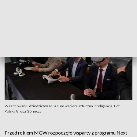
świadczeniami osłonowymi czy przekazywanie mienia
związanego z wygaszanymi zakładami m.in. jednostkom
samorządu jako darowizny.
W zachowaniu dziedzictwa Muzeum wspiera sztuczna inteligencja. Fot.
Polska Grupa Górnicza
Przed rokiem MGW rozpoczęło wsparty z programu Next