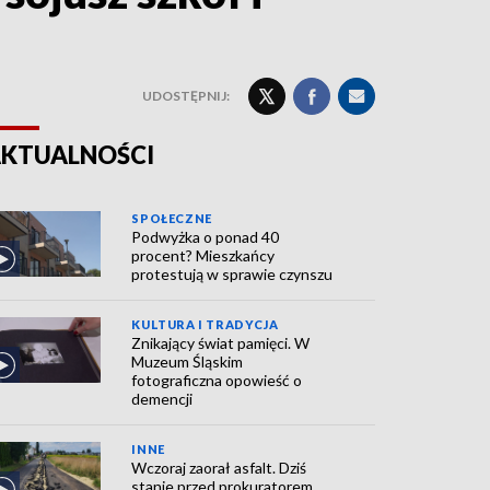
UDOSTĘPNIJ:
KTUALNOŚCI
SPOŁECZNE
Podwyżka o ponad 40
procent? Mieszkańcy
protestują w sprawie czynszu
KULTURA I TRADYCJA
Znikający świat pamięci. W
Muzeum Śląskim
fotograficzna opowieść o
demencji
INNE
Wczoraj zaorał asfalt. Dziś
stanie przed prokuratorem