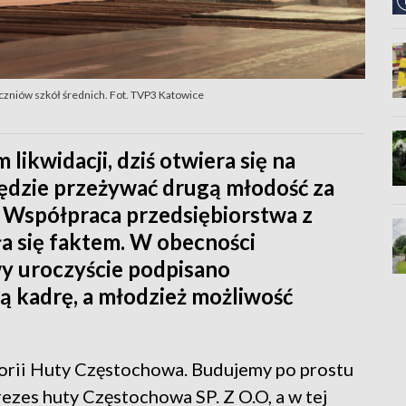
zniów szkół średnich. Fot. TVP3 Katowice
ikwidacji, dziś otwiera się na
ędzie przeżywać drugą młodość za
. Współpraca przedsiębiorstwa z
a się faktem. W obecności
y uroczyście podpisano
ą kadrę, a młodzież możliwość
storii Huty Częstochowa. Budujemy po prostu
rezes huty Częstochowa SP. Z O.O, a w tej