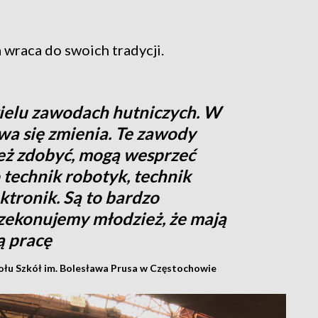
wraca do swoich tradycji.
wielu zawodach hutniczych. W
twa się zmienia. Te zawody
eż zdobyć, mogą wesprzeć
o technik robotyk, technik
ktronik. Są to bardzo
zekonujemy młodzież, że mają
ą pracę
połu Szkół im. Bolesława Prusa w Częstochowie