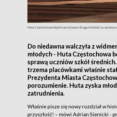
Huta Częstochowa będzie przeżywać drugą młodość za sprawą uc
Do niedawna walczyła z widmem l
młodych - Huta Częstochowa b
sprawą uczniów szkół średnich
trzema placówkami właśnie stał
Prezydenta Miasta Częstochow
porozumienie. Huta zyska młod
zatrudnienia.
Właśnie pisze się nowy rozdział w hi
przyszłość! – mówi Adrian Sienicki - p