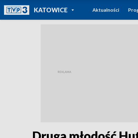
POWRÓT DO
KATOWICE
Aktualności
Pro
TVP REGIONY
Druga młodość Hut