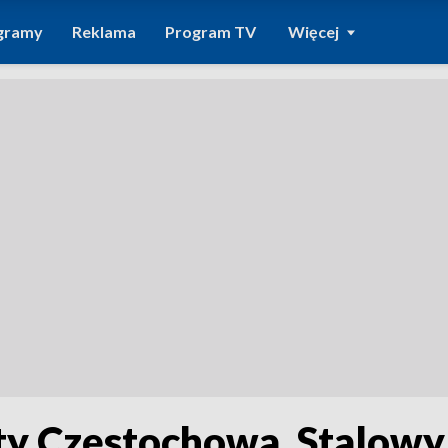
gramy
Reklama
Program TV
Więcej
y Częstochowa. Stalowy s