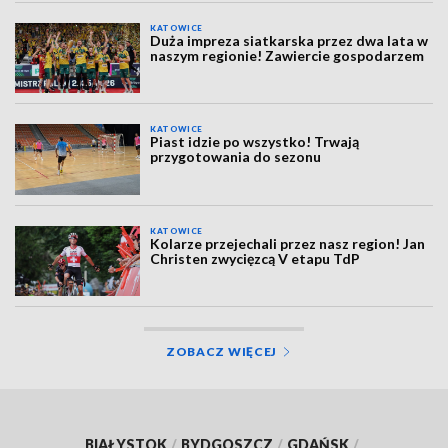
KATOWICE
Duża impreza siatkarska przez dwa lata w
naszym regionie! Zawiercie gospodarzem
KATOWICE
Piast idzie po wszystko! Trwają
przygotowania do sezonu
KATOWICE
Kolarze przejechali przez nasz region! Jan
Christen zwycięzcą V etapu TdP
ZOBACZ WIĘCEJ
BIAŁYSTOK
/
BYDGOSZCZ
/
GDAŃSK
/