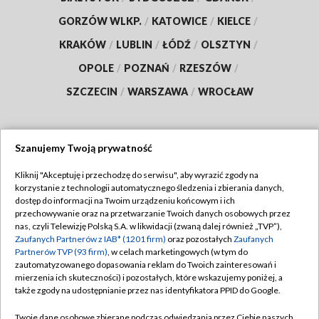
GORZÓW WLKP.
/
KATOWICE
/
KIELCE
/
KRAKÓW
/
LUBLIN
/
ŁÓDŹ
/
OLSZTYN
/
OPOLE
/
POZNAŃ
/
RZESZÓW
/
SZCZECIN
/
WARSZAWA
/
WROCŁAW
Szanujemy Twoją prywatność
Dołącz do nas:
Kliknij "Akceptuję i przechodzę do serwisu", aby wyrazić zgody na
korzystanie z technologii automatycznego śledzenia i zbierania danych,
TVP
dostęp do informacji na Twoim urządzeniu końcowym i ich
Abonament TVP
przechowywanie oraz na przetwarzanie Twoich danych osobowych przez
Regulamin TVP
nas, czyli Telewizję Polską S.A. w likwidacji (zwaną dalej również „TVP”),
Emisja w TVP
Zaufanych Partnerów z IAB* (1201 firm)
oraz pozostałych
Zaufanych
Polityka prywatności
Partnerów TVP (93 firm)
, w celach marketingowych (w tym do
Centrum informacji TVP
Moje zgody
zautomatyzowanego dopasowania reklam do Twoich zainteresowań i
mierzenia ich skuteczności) i pozostałych, które wskazujemy poniżej, a
Naziemna Telewizja Cyfrowa
Pomoc
także zgody na udostępnianie przez nas identyfikatora PPID do Google.
Sklep TVP
Biuro reklamy
Twoje dane osobowe zbierane podczas odwiedzania przez Ciebie naszych