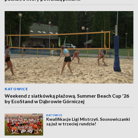
KATOWICE
Weekend z siatkówką plażową. Summer Beach Cup '26
by EcoStand w Dąbrowie Górniczej
KATOWICE
Kwalifikacje Ligi Mistrzyń. Sosnowiczanki
są już w trzeciej rundzie!