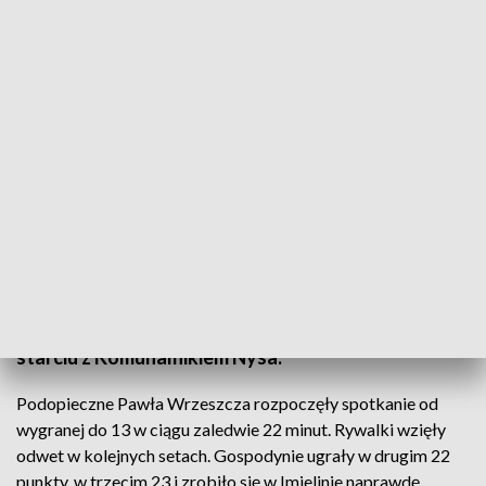
Fot. Michał Torbuś | TVP3 Katowice
Siatkarki pierwszoligowego MKS-u Imielin zadbały
o świąteczną atmosferę w hali przy Sapety. Prezent
pod choinkę - najlepszy z możliwych. Zwycięstwo w
starciu z Komunalnikiem Nysa.
Podopieczne Pawła Wrzeszcza rozpoczęły spotkanie od
wygranej do 13 w ciągu zaledwie 22 minut. Rywalki wzięły
odwet w kolejnych setach. Gospodynie ugrały w drugim 22
punkty, w trzecim 23 i zrobiło się w Imielinie naprawdę