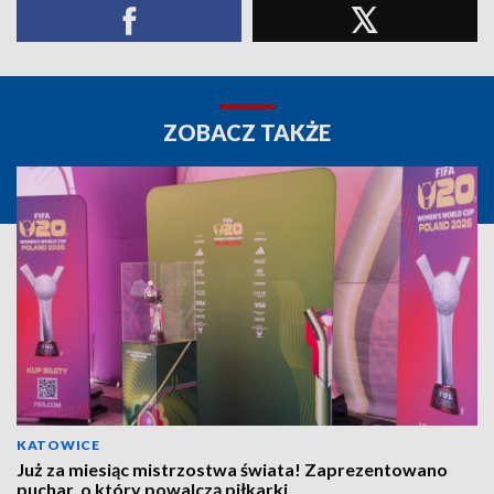
ZOBACZ TAKŻE
KATOWICE
Już za miesiąc mistrzostwa świata! Zaprezentowano
puchar, o który powalczą piłkarki