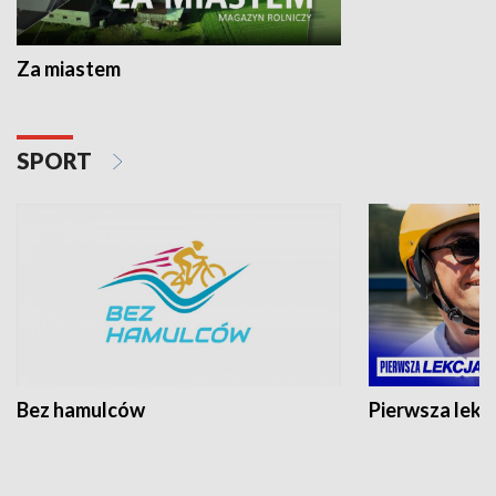
Za miastem
SPORT
Bez hamulców
Pierwsza lekc