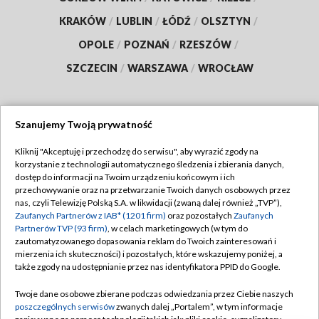
KRAKÓW
/
LUBLIN
/
ŁÓDŹ
/
OLSZTYN
/
OPOLE
/
POZNAŃ
/
RZESZÓW
/
SZCZECIN
/
WARSZAWA
/
WROCŁAW
Szanujemy Twoją prywatność
Dołącz do nas:
Kliknij "Akceptuję i przechodzę do serwisu", aby wyrazić zgody na
korzystanie z technologii automatycznego śledzenia i zbierania danych,
TVP
dostęp do informacji na Twoim urządzeniu końcowym i ich
Abonament TVP
przechowywanie oraz na przetwarzanie Twoich danych osobowych przez
Regulamin TVP
nas, czyli Telewizję Polską S.A. w likwidacji (zwaną dalej również „TVP”),
Emisja w TVP
Polityka prywatności
Zaufanych Partnerów z IAB* (1201 firm)
oraz pozostałych
Zaufanych
Partnerów TVP (93 firm)
, w celach marketingowych (w tym do
Centrum informacji TVP
Moje zgody
zautomatyzowanego dopasowania reklam do Twoich zainteresowań i
mierzenia ich skuteczności) i pozostałych, które wskazujemy poniżej, a
Naziemna Telewizja Cyfrowa
Pomoc
także zgody na udostępnianie przez nas identyfikatora PPID do Google.
Sklep TVP
Biuro reklamy
Twoje dane osobowe zbierane podczas odwiedzania przez Ciebie naszych
Rada Programowa
Kontakt
poszczególnych serwisów
zwanych dalej „Portalem”, w tym informacje