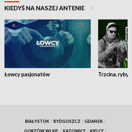
KIEDYŚ NA NASZEJ ANTENIE
Łowcy pasjonatów
Trzcina, ryby 
BIAŁYSTOK
/
BYDGOSZCZ
/
GDAŃSK
/
GORZÓW WLKP.
/
KATOWICE
/
KIELCE
/