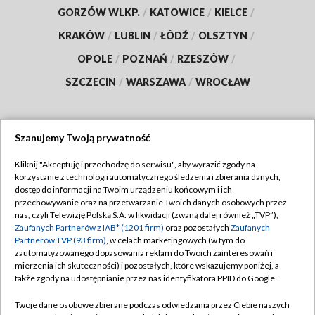
GORZÓW WLKP.
/
KATOWICE
/
KIELCE
/
KRAKÓW
/
LUBLIN
/
ŁÓDŹ
/
OLSZTYN
/
OPOLE
/
POZNAŃ
/
RZESZÓW
/
SZCZECIN
/
WARSZAWA
/
WROCŁAW
Szanujemy Twoją prywatność
Dołącz do nas:
Kliknij "Akceptuję i przechodzę do serwisu", aby wyrazić zgody na
korzystanie z technologii automatycznego śledzenia i zbierania danych,
TVP
dostęp do informacji na Twoim urządzeniu końcowym i ich
Abonament TVP
przechowywanie oraz na przetwarzanie Twoich danych osobowych przez
Regulamin TVP
nas, czyli Telewizję Polską S.A. w likwidacji (zwaną dalej również „TVP”),
Emisja w TVP
Zaufanych Partnerów z IAB* (1201 firm)
oraz pozostałych
Zaufanych
Polityka prywatności
Partnerów TVP (93 firm)
, w celach marketingowych (w tym do
Centrum informacji TVP
Moje zgody
zautomatyzowanego dopasowania reklam do Twoich zainteresowań i
mierzenia ich skuteczności) i pozostałych, które wskazujemy poniżej, a
Naziemna Telewizja Cyfrowa
Pomoc
także zgody na udostępnianie przez nas identyfikatora PPID do Google.
Sklep TVP
Biuro reklamy
Twoje dane osobowe zbierane podczas odwiedzania przez Ciebie naszych