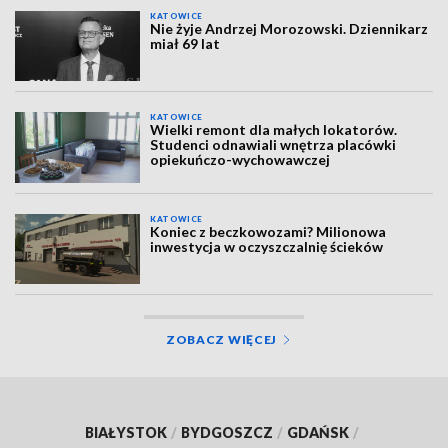
KATOWICE
Nie żyje Andrzej Morozowski. Dziennikarz
miał 69 lat
KATOWICE
Wielki remont dla małych lokatorów.
Studenci odnawiali wnętrza placówki
opiekuńczo-wychowawczej
KATOWICE
Koniec z beczkowozami? Milionowa
inwestycja w oczyszczalnię ścieków
ZOBACZ WIĘCEJ
BIAŁYSTOK
/
BYDGOSZCZ
/
GDAŃSK
/