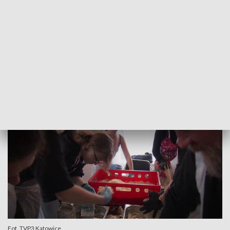
Do wspólnego stołu jest zaproszona każda osoba będąca w
potrzebie. 24 grudnia spotkanie odbędzie się w
Międzynarodowym Centrum Kongresowym w Katowicach.
W świątecznej atmosferze, przy pięknie nakrytych stołach z
tradycyjnymi potrawami wigilijnymi, wspólnie będzie można
spędzić ten szczególny wieczór, podczas którego nikt nie
powinien być sam.
Fot. TVP3 Katowice