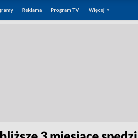
gramy
Reklama
Program TV
Więcej
bliższe 3 miesiące spędzi 