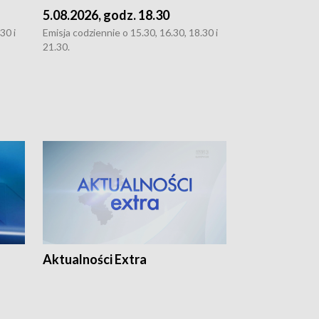
5.08.2026, godz. 18.30
4.08.2026, g
30 i
Emisja codziennie o 15.30, 16.30, 18.30 i
Emisja codziennie
21.30.
21.30.
Aktualności Extra