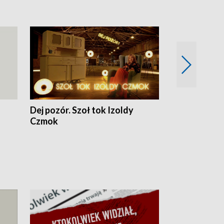
Dej pozór. Szoł tok Izoldy
Dzień z blisk
Czmok