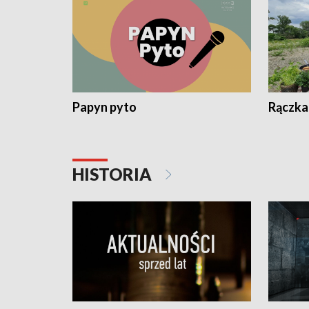
Papyn pyto
Rączka
HISTORIA