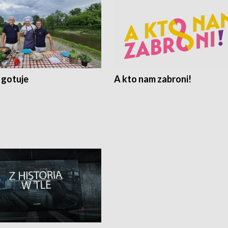
 gotuje
A kto nam zabroni!