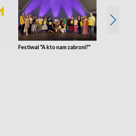
Festiwal "A kto nam zabroni?"
Mikrokosmo