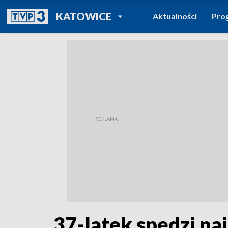
POWRÓT DO
KATOWICE
Aktualności
Pro
TVP REGIONY
37-latek spędzi naj