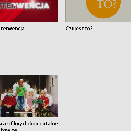
nterwencja
Czujesz to?
aże i filmy dokumentalne
towice