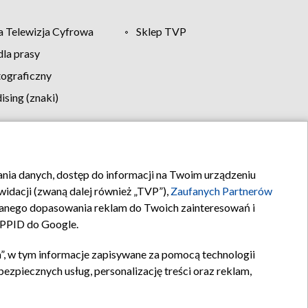
 Telewizja Cyfrowa
Sklep TVP
la prasy
tograficzny
sing (znaki)
klamy
Kontakt
rania danych, dostęp do informacji na Twoim urządzeniu
idacji (zwaną dalej również „TVP”),
Zaufanych Partnerów
anego dopasowania reklam do Twoich zainteresowań i
a PPID do Google.
”, w tym informacje zapisywane za pomocą technologii
zpiecznych usług, personalizację treści oraz reklam,