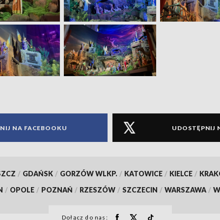
NIJ NA FACEBOOKU
UDOSTĘPNIJ 
SZCZ
/
GDAŃSK
/
GORZÓW WLKP.
/
KATOWICE
/
KIELCE
/
KRA
N
/
OPOLE
/
POZNAŃ
/
RZESZÓW
/
SZCZECIN
/
WARSZAWA
/
W
Dołącz do nas: