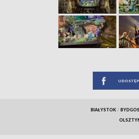
UDOSTĘP
BIAŁYSTOK
/
BYDGO
OLSZTY