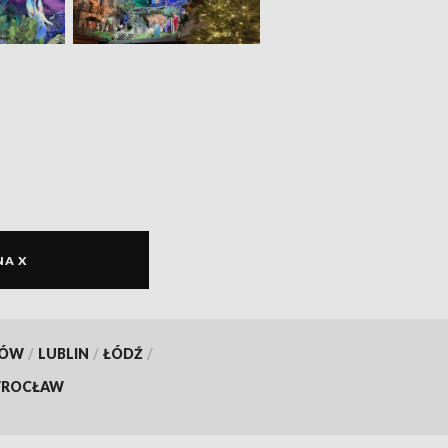
NA X
KÓW
/
LUBLIN
/
ŁÓDŹ
/
ROCŁAW