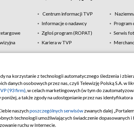
Centrum informacji TVP
Naziemna
Informacje o nadawcy
Program d
zetargowe
Zgłoś program (ROPAT)
Serwis fo
wizyjna
Kariera w TVP
Merchandi
Polityka prywatności
Moje zgody
Pomoc
Biuro re
ody na korzystanie z technologii automatycznego śledzenia i zbie
 danych osobowych przez nas, czyli Telewizję Polską S.A. w likw
VP (93 firm)
, w celach marketingowych (w tym do zautomatyzow
 poniżej, a także zgody na udostępnianie przez nas identyfikator
Ciebie naszych
poszczególnych serwisów
zwanych dalej „Portalem
obnych technologii umożliwiających świadczenie dopasowanych i be
zowanie ruchu w Internecie.