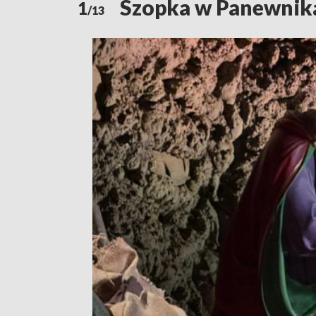
Szopka w Panewnika
1
/13