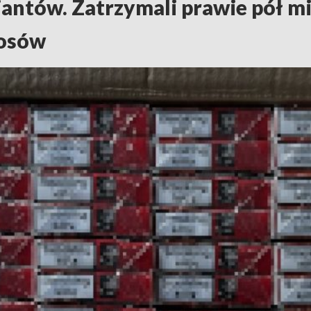
cjantów. Zatrzymali prawie pół m
rosów