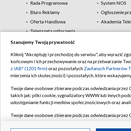
Rada Programowa
System NOS
Biuro Reklamy
Ogłoszenie pr
Oferta Handlowa
Akademia Tele
Telegazeta ogłoszenia
Szanujemy Twoją prywatność
Regulamin TVP
Kliknij "Akceptuję i przechodzę do serwisu", aby wyrazić zg
końcowym i ich przechowywanie oraz na przetwarzanie Twoich
z IAB* (1201 firm)
oraz pozostałych
Zaufanych Partnerów T
mierzenia ich skuteczności) i pozostałych, które wskazujemy
Twoje dane osobowe zbierane podczas odwiedzania przez 
takich jak: pliki cookie, sygnalizatory WWW lub innych pod
udostępnianie funkcji mediów społecznościowych oraz anali
Twoje dane osobowe zbierane podczas odwiedzania przez 
plików cookie, informacje o Twoich wyszukiwaniach w serwi
Partnerów TVP
dla realizacji następujących celów i funkc