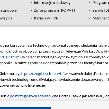
Informacje o nadawcy
Program d
zetargowe
Zgłoś program (ROPAT)
Serwis fo
wizyjna
Kariera w TVP
Merchandi
Polityka prywatności
Moje zgody
Pomoc
Biuro re
ody na korzystanie z technologii automatycznego śledzenia i zbie
 danych osobowych przez nas, czyli Telewizję Polską S.A. w likw
VP (93 firm)
, w celach marketingowych (w tym do zautomatyzow
 poniżej, a także zgody na udostępnianie przez nas identyfikator
Ciebie naszych
poszczególnych serwisów
zwanych dalej „Portalem
obnych technologii umożliwiających świadczenie dopasowanych i be
zowanie ruchu w Internecie.
Ciebie
poszczególnych serwisów
na Portalu, takie jak adresy IP, 
sach Portalu czy historia odwiedzin będą przetwarzane przez TV
ji: przechowywania informacji na urządzeniu lub dostęp do nich,
©2026 Telewizja Polska S.A. w likwidacji