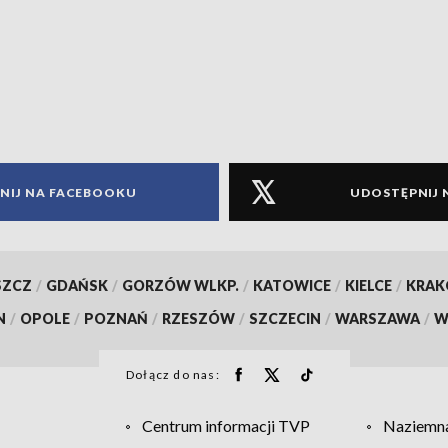
NIJ NA FACEBOOKU
UDOSTĘPNIJ 
SZCZ
/
GDAŃSK
/
GORZÓW WLKP.
/
KATOWICE
/
KIELCE
/
KRA
N
/
OPOLE
/
POZNAŃ
/
RZESZÓW
/
SZCZECIN
/
WARSZAWA
/
W
Dołącz do nas:
Centrum informacji TVP
Naziemna