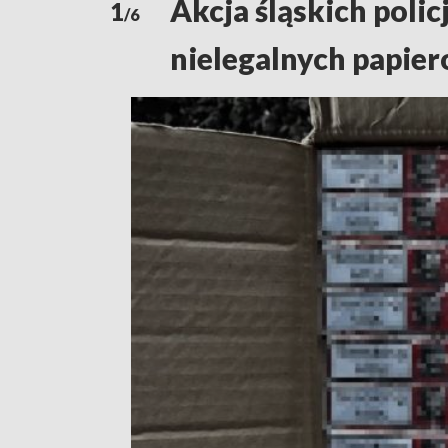
Akcja śląskich poli
1
/6
nielegalnych papie