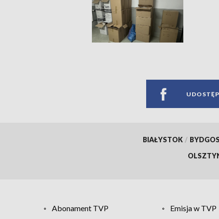
UDOSTĘP
BIAŁYSTOK
/
BYDGO
OLSZTY
Abonament TVP
Emisja w TVP