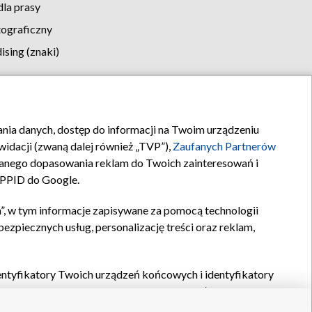
la prasy
tograficzny
sing (znaki)
klamy
Kontakt
rania danych, dostęp do informacji na Twoim urządzeniu
idacji (zwaną dalej również „TVP”),
Zaufanych Partnerów
anego dopasowania reklam do Twoich zainteresowań i
a PPID do Google.
”, w tym informacje zapisywane za pomocą technologii
zpiecznych usług, personalizację treści oraz reklam,
identyfikatory Twoich urządzeń końcowych i identyfikatory
P,
Zaufanych Partnerów z IAB
oraz pozostałych
Zaufanych
 wyboru podstawowych reklam, wyboru spersonalizowanych