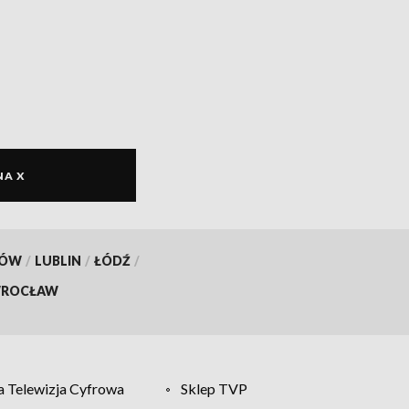
NA X
KÓW
/
LUBLIN
/
ŁÓDŹ
/
ROCŁAW
 Telewizja Cyfrowa
Sklep TVP