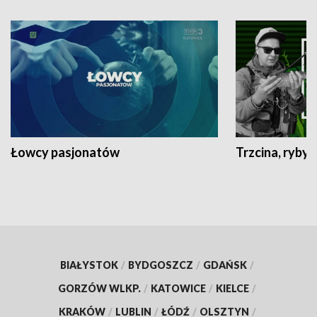
Łowcy pasjonatów
Trzcina, ryby 
BIAŁYSTOK
/
BYDGOSZCZ
/
GDAŃSK
/
GORZÓW WLKP.
/
KATOWICE
/
KIELCE
/
KRAKÓW
/
LUBLIN
/
ŁÓDŹ
/
OLSZTYN
/