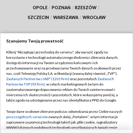
OPOLE
/
POZNAŃ
/
RZESZÓW
/
SZCZECIN
/
WARSZAWA
/
WROCŁAW
Szanujemy Twoją prywatność
Dołącz do nas:
Kliknij "Akceptuję i przechodzę do serwisu", aby wyrazić zgody na
korzystanie z technologii automatycznego śledzenia i zbierania danych,
TVP
dostęp do informacji na Twoim urządzeniu końcowym i ich
Abonament TVP
przechowywanie oraz na przetwarzanie Twoich danych osobowych przez
Regulamin TVP
nas, czyli Telewizję Polską S.A. w likwidacji (zwaną dalej również „TVP”),
Emisja w TVP
Polityka prywatności
Zaufanych Partnerów z IAB* (1201 firm)
oraz pozostałych
Zaufanych
Partnerów TVP (93 firm)
, w celach marketingowych (w tym do
Centrum informacji TVP
Moje zgody
zautomatyzowanego dopasowania reklam do Twoich zainteresowań i
mierzenia ich skuteczności) i pozostałych, które wskazujemy poniżej, a
Naziemna Telewizja Cyfrowa
Pomoc
także zgody na udostępnianie przez nas identyfikatora PPID do Google.
Sklep TVP
Biuro reklamy
Twoje dane osobowe zbierane podczas odwiedzania przez Ciebie naszych
Rada Programowa
Kontakt
poszczególnych serwisów
zwanych dalej „Portalem”, w tym informacje
zapisywane za pomocą technologii takich jak: pliki cookie, sygnalizatory
System NOS
WWW lub innych podobnych technologii umożliwiających świadczenie
dopasowanych i bezpiecznych usług, personalizację treści oraz reklam,