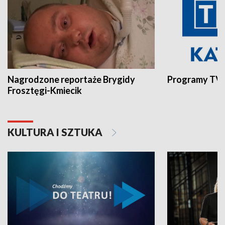
Nagrodzone reportaże Brygidy
Programy TVP
Frosztęgi-Kmiecik
KULTURA I SZTUKA