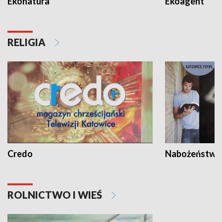
Ekonatura
Ekoagent
RELIGIA
Credo
Nabożeństwa 
ROLNICTWO I WIEŚ