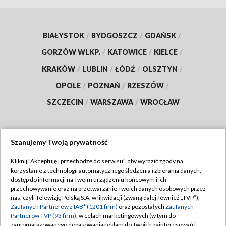
BIAŁYSTOK
/
BYDGOSZCZ
/
GDAŃSK
/
GORZÓW WLKP.
/
KATOWICE
/
KIELCE
/
KRAKÓW
/
LUBLIN
/
ŁÓDŹ
/
OLSZTYN
/
OPOLE
/
POZNAŃ
/
RZESZÓW
/
SZCZECIN
/
WARSZAWA
/
WROCŁAW
Szanujemy Twoją prywatność
Dołącz do nas:
Kliknij "Akceptuję i przechodzę do serwisu", aby wyrazić zgody na
korzystanie z technologii automatycznego śledzenia i zbierania danych,
TVP
dostęp do informacji na Twoim urządzeniu końcowym i ich
Abonament TVP
przechowywanie oraz na przetwarzanie Twoich danych osobowych przez
Regulamin TVP
nas, czyli Telewizję Polską S.A. w likwidacji (zwaną dalej również „TVP”),
Emisja w TVP
Polityka prywatności
Zaufanych Partnerów z IAB* (1201 firm)
oraz pozostałych
Zaufanych
Partnerów TVP (93 firm)
, w celach marketingowych (w tym do
Centrum informacji TVP
Moje zgody
zautomatyzowanego dopasowania reklam do Twoich zainteresowań i