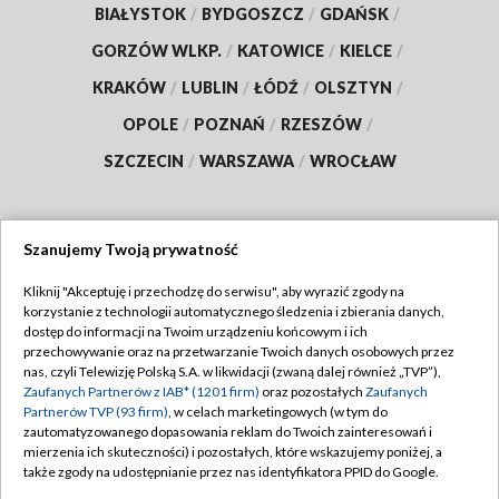
BIAŁYSTOK
/
BYDGOSZCZ
/
GDAŃSK
/
GORZÓW WLKP.
/
KATOWICE
/
KIELCE
/
KRAKÓW
/
LUBLIN
/
ŁÓDŹ
/
OLSZTYN
/
OPOLE
/
POZNAŃ
/
RZESZÓW
/
SZCZECIN
/
WARSZAWA
/
WROCŁAW
Szanujemy Twoją prywatność
Dołącz do nas:
Kliknij "Akceptuję i przechodzę do serwisu", aby wyrazić zgody na
korzystanie z technologii automatycznego śledzenia i zbierania danych,
TVP
dostęp do informacji na Twoim urządzeniu końcowym i ich
Abonament TVP
przechowywanie oraz na przetwarzanie Twoich danych osobowych przez
Regulamin TVP
nas, czyli Telewizję Polską S.A. w likwidacji (zwaną dalej również „TVP”),
Emisja w TVP
Polityka prywatności
Zaufanych Partnerów z IAB* (1201 firm)
oraz pozostałych
Zaufanych
Partnerów TVP (93 firm)
, w celach marketingowych (w tym do
Centrum informacji TVP
Moje zgody
zautomatyzowanego dopasowania reklam do Twoich zainteresowań i
mierzenia ich skuteczności) i pozostałych, które wskazujemy poniżej, a
Naziemna Telewizja Cyfrowa
Pomoc
także zgody na udostępnianie przez nas identyfikatora PPID do Google.
Sklep TVP