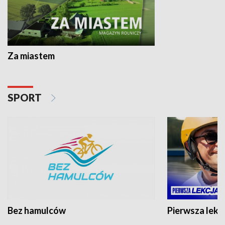
Za miastem
SPORT
Bez hamulców
Pierwsza lekc