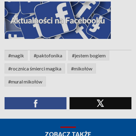
#magik
#paktofonika
#jestem bogiem
#rocznica śmierci magika
#mikołów
#mural mikołów
ZOBACZ TAKŻE