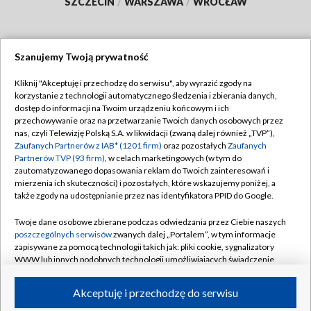
SZCZECIN
/
WARSZAWA
/
WROCŁAW
Szanujemy Twoją prywatność
Dołącz do nas:
Kliknij "Akceptuję i przechodzę do serwisu", aby wyrazić zgody na
korzystanie z technologii automatycznego śledzenia i zbierania danych,
TVP
dostęp do informacji na Twoim urządzeniu końcowym i ich
Abonament TVP
przechowywanie oraz na przetwarzanie Twoich danych osobowych przez
Regulamin TVP
nas, czyli Telewizję Polską S.A. w likwidacji (zwaną dalej również „TVP”),
Emisja w TVP
Zaufanych Partnerów z IAB* (1201 firm)
oraz pozostałych
Zaufanych
Polityka prywatności
Partnerów TVP (93 firm)
, w celach marketingowych (w tym do
Centrum informacji TVP
Moje zgody
zautomatyzowanego dopasowania reklam do Twoich zainteresowań i
mierzenia ich skuteczności) i pozostałych, które wskazujemy poniżej, a
Naziemna Telewizja Cyfrowa
Pomoc
także zgody na udostępnianie przez nas identyfikatora PPID do Google.
Sklep TVP
Biuro reklamy
Twoje dane osobowe zbierane podczas odwiedzania przez Ciebie naszych
Rada Programowa
poszczególnych serwisów
zwanych dalej „Portalem”, w tym informacje
Kontakt
zapisywane za pomocą technologii takich jak: pliki cookie, sygnalizatory
System NOS
WWW lub innych podobnych technologii umożliwiających świadczenie
dopasowanych i bezpiecznych usług, personalizację treści oraz reklam,
Informacje o nadawcy
Kanały
udostępnianie funkcji mediów społecznościowych oraz analizowanie
Akceptuję i przechodzę do serwisu
ruchu w Internecie.
Program dla prasy