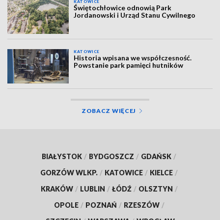
KATOWICE
Świętochłowice odnowią Park
Jordanowski i Urząd Stanu Cywilnego
KATOWICE
Historia wpisana we współczesność.
Powstanie park pamięci hutników
ZOBACZ WIĘCEJ
BIAŁYSTOK
/
BYDGOSZCZ
/
GDAŃSK
/
GORZÓW WLKP.
/
KATOWICE
/
KIELCE
/
KRAKÓW
/
LUBLIN
/
ŁÓDŹ
/
OLSZTYN
/
OPOLE
/
POZNAŃ
/
RZESZÓW
/