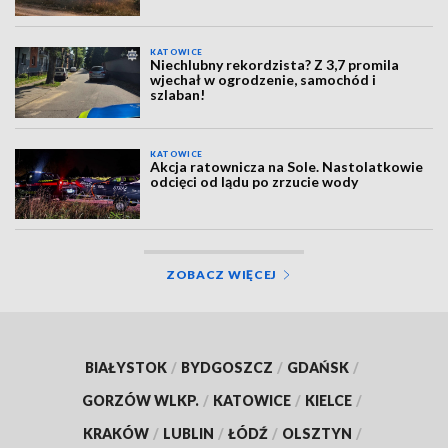
KATOWICE
Niechlubny rekordzista? Z 3,7 promila
wjechał w ogrodzenie, samochód i
szlaban!
KATOWICE
Akcja ratownicza na Sole. Nastolatkowie
odcięci od lądu po zrzucie wody
ZOBACZ WIĘCEJ
BIAŁYSTOK
/
BYDGOSZCZ
/
GDAŃSK
/
GORZÓW WLKP.
/
KATOWICE
/
KIELCE
/
KRAKÓW
/
LUBLIN
/
ŁÓDŹ
/
OLSZTYN
/