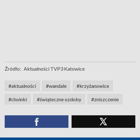
Źródło:
Aktualności TVP3 Katowice
#aktualności
#wandale
#krzyżanowice
#choinki
#świąteczne ozdoby
#zniszczenie