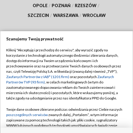
OPOLE
/
POZNAŃ
/
RZESZÓW
/
SZCZECIN
/
WARSZAWA
/
WROCŁAW
Szanujemy Twoją prywatność
Dołącz do nas:
Kliknij "Akceptuję i przechodzę do serwisu", aby wyrazić zgody na
korzystanie z technologii automatycznego śledzenia i zbierania danych,
TVP
dostęp do informacji na Twoim urządzeniu końcowym i ich
Abonament TVP
przechowywanie oraz na przetwarzanie Twoich danych osobowych przez
Regulamin TVP
nas, czyli Telewizję Polską S.A. w likwidacji (zwaną dalej również „TVP”),
Emisja w TVP
Zaufanych Partnerów z IAB* (1201 firm)
oraz pozostałych
Zaufanych
Polityka prywatności
Partnerów TVP (93 firm)
, w celach marketingowych (w tym do
Centrum informacji TVP
Moje zgody
zautomatyzowanego dopasowania reklam do Twoich zainteresowań i
mierzenia ich skuteczności) i pozostałych, które wskazujemy poniżej, a
Naziemna Telewizja Cyfrowa
Pomoc
także zgody na udostępnianie przez nas identyfikatora PPID do Google.
Sklep TVP
Biuro reklamy
Twoje dane osobowe zbierane podczas odwiedzania przez Ciebie naszych
Rada Programowa
poszczególnych serwisów
zwanych dalej „Portalem”, w tym informacje
Kontakt
zapisywane za pomocą technologii takich jak: pliki cookie, sygnalizatory
System NOS
WWW lub innych podobnych technologii umożliwiających świadczenie
dopasowanych i bezpiecznych usług, personalizację treści oraz reklam,
Informacje o nadawcy