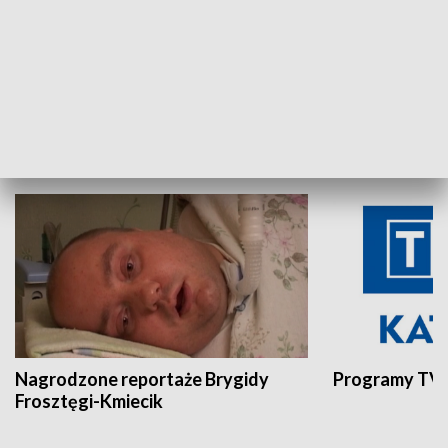
Aktualności sprzed lat
Z historią w tl
INNE
Nagrodzone reportaże Brygidy
Programy TVP
Frosztęgi-Kmiecik