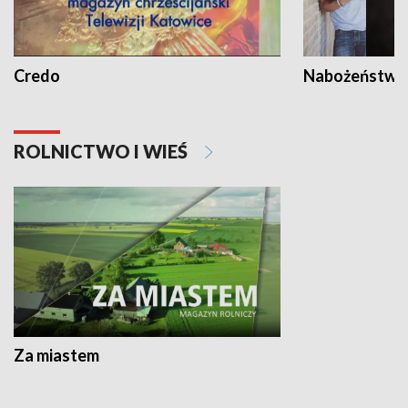
Credo
Nabożeństwa 
ROLNICTWO I WIEŚ
Za miastem