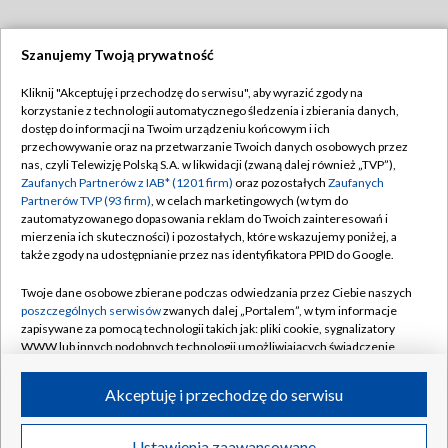
Szanujemy Twoją prywatność
Dołącz do nas:
Kliknij "Akceptuję i przechodzę do serwisu", aby wyrazić zgody na
korzystanie z technologii automatycznego śledzenia i zbierania danych,
TVP
dostęp do informacji na Twoim urządzeniu końcowym i ich
Abonament TVP
przechowywanie oraz na przetwarzanie Twoich danych osobowych przez
Regulamin TVP
nas, czyli Telewizję Polską S.A. w likwidacji (zwaną dalej również „TVP”),
Emisja w TVP
Polityka prywatności
Zaufanych Partnerów z IAB* (1201 firm)
oraz pozostałych
Zaufanych
Partnerów TVP (93 firm)
, w celach marketingowych (w tym do
Centrum informacji TVP
Moje zgody
zautomatyzowanego dopasowania reklam do Twoich zainteresowań i
mierzenia ich skuteczności) i pozostałych, które wskazujemy poniżej, a
Naziemna Telewizja Cyfrowa
Pomoc
także zgody na udostępnianie przez nas identyfikatora PPID do Google.
Sklep TVP
Biuro reklamy
Twoje dane osobowe zbierane podczas odwiedzania przez Ciebie naszych
Rada Programowa
Kontakt
poszczególnych serwisów
zwanych dalej „Portalem”, w tym informacje
zapisywane za pomocą technologii takich jak: pliki cookie, sygnalizatory
System NOS
WWW lub innych podobnych technologii umożliwiających świadczenie
dopasowanych i bezpiecznych usług, personalizację treści oraz reklam,
Informacje o nadawcy
Kanały
udostępnianie funkcji mediów społecznościowych oraz analizowanie
Akceptuję i przechodzę do serwisu
ruchu w Internecie.
Program dla prasy
©2026 Telewizja Polska S.A. w likwidacji
Biuro Reklamy
Twoje dane osobowe zbierane podczas odwiedzania przez Ciebie
Ustawienia zaawansowane