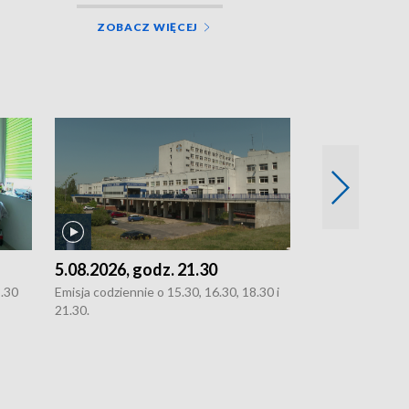
ZOBACZ WIĘCEJ
5.08.2026, godz. 21.30
5.08.2026, g
8.30
Emisja codziennie o 15.30, 16.30, 18.30 i
Emisja codziennie
21.30.
21.30.