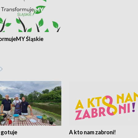
ormujeMY Śląskie
 gotuje
A kto nam zabroni!