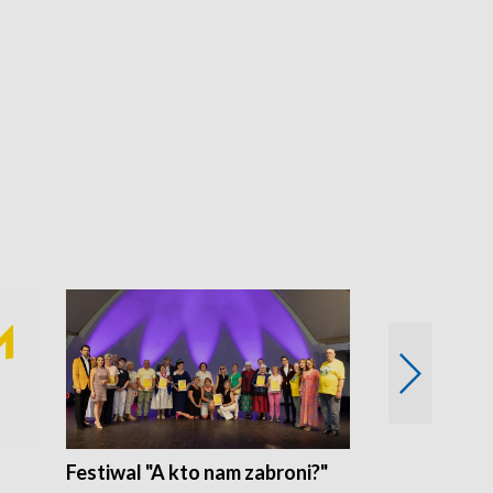
Festiwal "A kto nam zabroni?"
Mikrokosmo