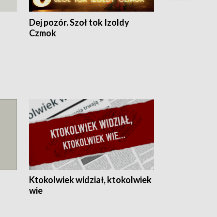
Dej pozór. Szoł tok Izoldy
Dzień z blisk
Czmok
Ktokolwiek widział, ktokolwiek
wie