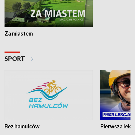
Za miastem
SPORT
Bez hamulców
Pierwsza lekc