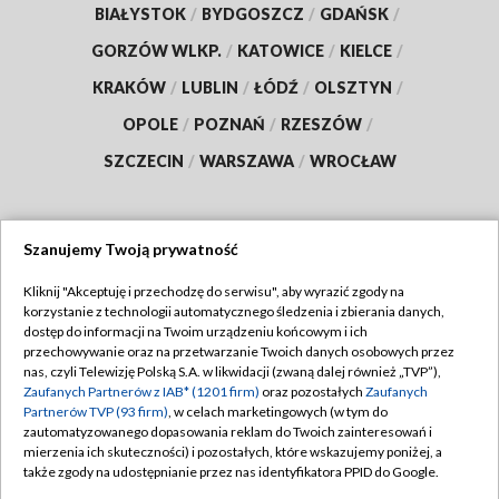
BIAŁYSTOK
/
BYDGOSZCZ
/
GDAŃSK
/
GORZÓW WLKP.
/
KATOWICE
/
KIELCE
/
KRAKÓW
/
LUBLIN
/
ŁÓDŹ
/
OLSZTYN
/
OPOLE
/
POZNAŃ
/
RZESZÓW
/
SZCZECIN
/
WARSZAWA
/
WROCŁAW
Szanujemy Twoją prywatność
Dołącz do nas:
Kliknij "Akceptuję i przechodzę do serwisu", aby wyrazić zgody na
korzystanie z technologii automatycznego śledzenia i zbierania danych,
TVP
dostęp do informacji na Twoim urządzeniu końcowym i ich
Abonament TVP
przechowywanie oraz na przetwarzanie Twoich danych osobowych przez
Regulamin TVP
nas, czyli Telewizję Polską S.A. w likwidacji (zwaną dalej również „TVP”),
Emisja w TVP
Polityka prywatności
Zaufanych Partnerów z IAB* (1201 firm)
oraz pozostałych
Zaufanych
Partnerów TVP (93 firm)
, w celach marketingowych (w tym do
Centrum informacji TVP
Moje zgody
zautomatyzowanego dopasowania reklam do Twoich zainteresowań i
mierzenia ich skuteczności) i pozostałych, które wskazujemy poniżej, a
Naziemna Telewizja Cyfrowa
Pomoc
także zgody na udostępnianie przez nas identyfikatora PPID do Google.
Sklep TVP