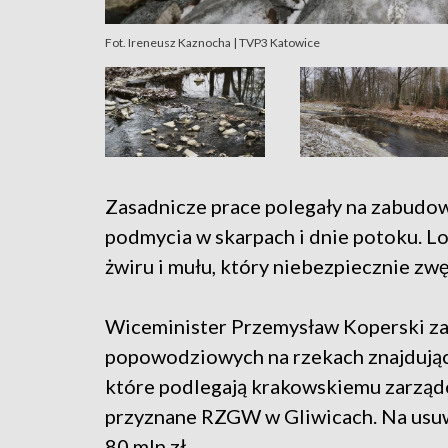
Fot. Ireneusz Kaznocha | TVP3 Katowice
Zasadnicze prace polegały na zabudo
podmycia w skarpach i dnie potoku. L
żwiru i mułu, który niebezpiecznie zwę
Wiceminister Przemysław Koperski zaz
popowodziowych na rzekach znajdujący
które podlegają krakowskiemu zarząd
przyznane RZGW w Gliwicach. Na usu
80 mln zł.