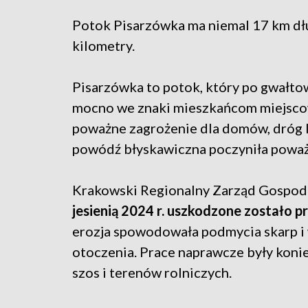
Potok Pisarzówka ma niemal 17 km dłu
kilometry.
Pisarzówka to potok, który po gwałto
mocno we znaki mieszkańcom miejscow
poważne zagrożenie dla domów, dróg l
powódź błyskawiczna poczyniła powa
Krakowski Regionalny Zarząd Gospoda
jesienią 2024 r. uszkodzone zostało 
erozja spowodowała podmycia skarp i 
otoczenia. Prace naprawcze były kon
szos i terenów rolniczych.