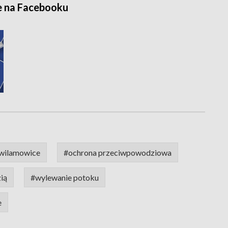
e na Facebooku
wilamowice
#ochrona przeciwpowodziowa
ią
#wylewanie potoku
e