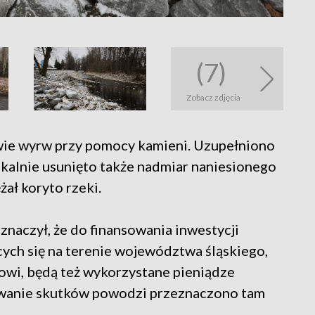
(7)
Zobacz zdjęcia
wie wyrw przy pomocy kamieni. Uzupełniono
okalnie usunięto także nadmiar naniesionego
żał koryto rzeki.
naczył, że do finansowania inwestycji
ch się na terenie województwa śląskiego,
owi, będą też wykorzystane pieniądze
wanie skutków powodzi przeznaczono tam