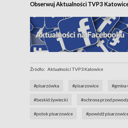
Obserwuj Aktualności TVP3 Katowic
Źródło:
Aktualności TVP3 Katowice
#pisarzówka
#pisarzowice
#gmina 
#beskid żywiecki
#ochrona przed powodz
#potok pisarzowice
#powódź pisarzowic