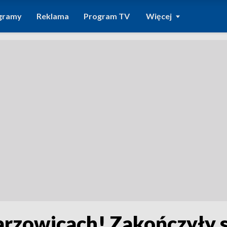
gramy
Reklama
Program TV
Więcej
arzowicach! Zakończyły s