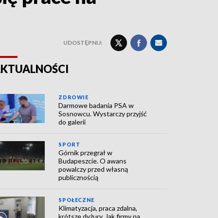
UDOSTĘPNIJ:
KTUALNOŚCI
ZDROWIE
Darmowe badania PSA w
Sosnowcu. Wystarczy przyjść
do galerii
SPORT
Górnik przegrał w
Budapeszcie. O awans
powalczy przed własną
publicznością
SPOŁECZNE
Klimatyzacja, praca zdalna,
krótsze dyżury. Jak firmy na