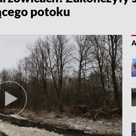
ącego potoku
A