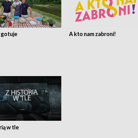
 gotuje
A kto nam zabroni!
rią w tle