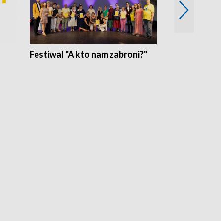
Festiwal "A kto nam zabroni?"
Mikrokosmo