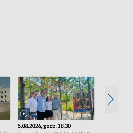
5.08.2026, godz. 18.30
4.08.2026, g