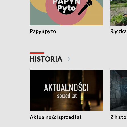
Papyn pyto
Rączka
HISTORIA
Aktualności sprzed lat
Z histo