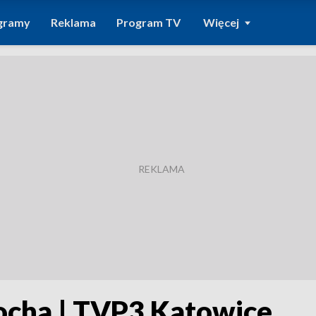
gramy
Reklama
Program TV
Więcej
nocha | TVP3 Katowice