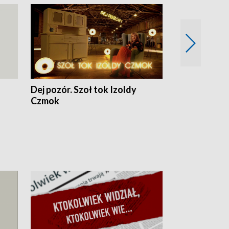
Dej pozór. Szoł tok Izoldy
Dzień z blisk
Czmok