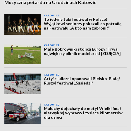
Muzyczna petarda na Urodzinach Katowic
KATOWICE
To jedyny taki festiwal w Polsce!
Wyjątkowi seniorzy pokazali co potrafią
na Festiwalu „A kto nam zabroni!”
KATOWICE
Małe Bobrowniki stolicą Europy! Trwa
największy piknik modelarski [ZDJĘCIA]
KATOWICE
Artyści uliczni opanowali Bielsko-Białą!
Ruszył festiwal „Sąsiedzi"
KATOWICE
Maluchy dojechały do mety! Wielki finał
niezwykłej wyprawy i tysiące kilometrów
dla dzieci