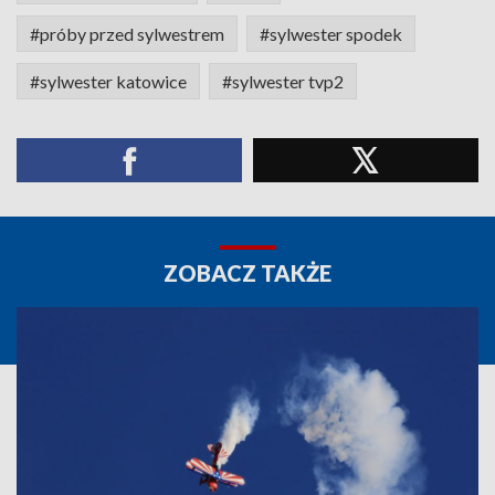
#próby przed sylwestrem
#sylwester spodek
#sylwester katowice
#sylwester tvp2
ZOBACZ TAKŻE