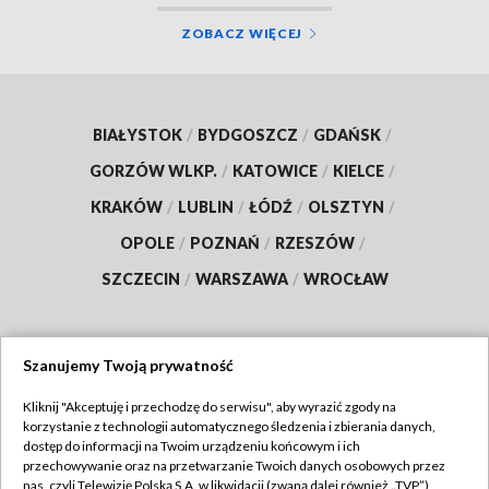
ZOBACZ WIĘCEJ
BIAŁYSTOK
/
BYDGOSZCZ
/
GDAŃSK
/
GORZÓW WLKP.
/
KATOWICE
/
KIELCE
/
KRAKÓW
/
LUBLIN
/
ŁÓDŹ
/
OLSZTYN
/
OPOLE
/
POZNAŃ
/
RZESZÓW
/
SZCZECIN
/
WARSZAWA
/
WROCŁAW
Szanujemy Twoją prywatność
Dołącz do nas:
Kliknij "Akceptuję i przechodzę do serwisu", aby wyrazić zgody na
korzystanie z technologii automatycznego śledzenia i zbierania danych,
TVP
dostęp do informacji na Twoim urządzeniu końcowym i ich
Abonament TVP
przechowywanie oraz na przetwarzanie Twoich danych osobowych przez
Regulamin TVP
nas, czyli Telewizję Polską S.A. w likwidacji (zwaną dalej również „TVP”),