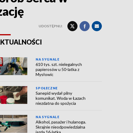
zację
UDOSTĘPNIJ:
KTUALNOŚCI
NA SYGNALE
610 tys. szt. nielegalnych
papierosów u 50-latka z
Mysłowic
SPOŁECZNE
Sanepid wydał pilny
komunikat. Woda w Łazach
niezdatna do spożycia
NA SYGNALE
Alkohol, pasażer i hulanoga.
Skrajnie nieodpowiedzialna
jazda 16-latka