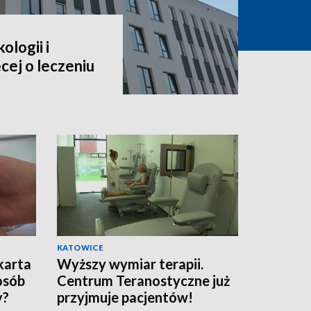
ologii i
cej o leczeniu
KATOWICE
karta
Wyższy wymiar terapii.
osób
Centrum Teranostyczne już
y?
przyjmuje pacjentów!