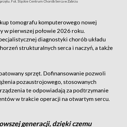
rzętu. Fot. Śląskie Centrum Chorób Serca w Zabrzu
 zakup tomografu komputerowego nowej
ny w pierwszej połowie 2026 roku.
ecjalistycznej diagnostyki chorób układu
horzeń strukturalnych serca i naczyń, a także
oatowany sprzęt. Dofinansowanie pozwoli
rążenia pozaustrojowego, stosowanych
Urządzenia te odpowiadają za podtrzymanie
ntów w trakcie operacji na otwartym sercu.
wszej generacji, dzięki czemu