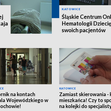
KATOWICE
ej
Śląskie Centrum Onk
aja
Hematologii Dziecię
swoich pacjentów
CE
KATOWICE
nik na kontach
Zamiast skierowania - 
ala Wojewódzkiego w
mieszkańca! Czy to sp
tochowie!
na kolejki do specjalist