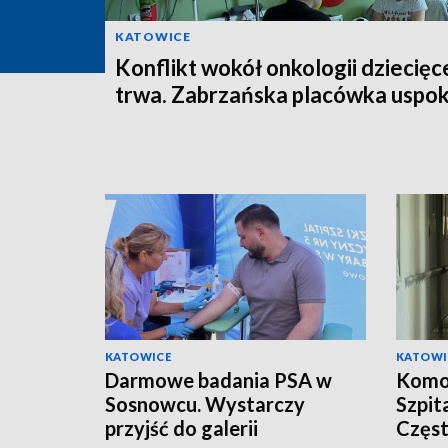
KATOWICE
Konflikt wokół onkologii dziecięc
trwa. Zabrzańska placówka uspok
KATOWICE
KATOWI
Darmowe badania PSA w
Komor
Sosnowcu. Wystarczy
Szpit
przyjść do galerii
Częs