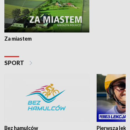
Za miastem
SPORT
Bez hamulców
Pierwsza lekc