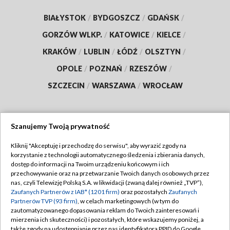
BIAŁYSTOK
/
BYDGOSZCZ
/
GDAŃSK
/
GORZÓW WLKP.
/
KATOWICE
/
KIELCE
/
KRAKÓW
/
LUBLIN
/
ŁÓDŹ
/
OLSZTYN
/
OPOLE
/
POZNAŃ
/
RZESZÓW
/
SZCZECIN
/
WARSZAWA
/
WROCŁAW
Szanujemy Twoją prywatność
Dołącz do nas:
Kliknij "Akceptuję i przechodzę do serwisu", aby wyrazić zgody na
korzystanie z technologii automatycznego śledzenia i zbierania danych,
TVP
dostęp do informacji na Twoim urządzeniu końcowym i ich
Abonament TVP
przechowywanie oraz na przetwarzanie Twoich danych osobowych przez
Regulamin TVP
nas, czyli Telewizję Polską S.A. w likwidacji (zwaną dalej również „TVP”),
Emisja w TVP
Polityka prywatności
Zaufanych Partnerów z IAB* (1201 firm)
oraz pozostałych
Zaufanych
Partnerów TVP (93 firm)
, w celach marketingowych (w tym do
Centrum informacji TVP
Moje zgody
zautomatyzowanego dopasowania reklam do Twoich zainteresowań i
mierzenia ich skuteczności) i pozostałych, które wskazujemy poniżej, a
Naziemna Telewizja Cyfrowa
Pomoc
także zgody na udostępnianie przez nas identyfikatora PPID do Google.