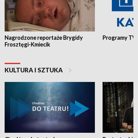
Nagrodzone reportaże Brygidy
Programy TVP
Frosztęgi-Kmiecik
KULTURA I SZTUKA