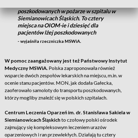
Polska zaoferowała 14 miejsc dla
poszkodowanych w pożarze w szpitalu w
Siemianowicach Śląskich. To cztery
miejsca na OIOM-ie i dziesięć dla
pacjentów lżej poszkodowanych
- wyjaśniła rzeczniczka MSWiA.
W pomoc zaangażowany jest też Państwowy Instytut
Medyczny MSWiA.
Polska zaproponowała również
wsparcie dwóch zespołów lekarskich na miejscu, m.in. w
ocenie stanu pacjentów. MON, jak dodała Gałecka,
zaoferowało samoloty do transportu poszkodowanych,
którzy mogliby znaleźć się w polskich szpitalach.
Centrum Leczenia Oparzeń im. dr. Stanisława Sakiela w
Siemianowicach Śląskich
to czołowy polski ośrodek
zajmujący się kompleksowym leczeniem urazów
oparzeniowych i ran przewlekłych. Działają tu cztery