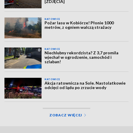
[ZDJĘCIA]
KATOWICE
Pożar lasu w Kobiórze! Płonie 1000
metrów, z ogniem walczą strażacy
KATOWICE
Niechlubny rekordzista? Z 3,7 promila
wjechał w ogrodzenie, samochód i
szlaban!
KATOWICE
Akcja ratownicza na Sole. Nastolatkowie
odcięci od lądu po zrzucie wody
ZOBACZ WIĘCEJ