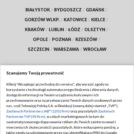
BIAŁYSTOK
/
BYDGOSZCZ
/
GDAŃSK
/
GORZÓW WLKP.
/
KATOWICE
/
KIELCE
/
KRAKÓW
/
LUBLIN
/
ŁÓDŹ
/
OLSZTYN
/
OPOLE
/
POZNAŃ
/
RZESZÓW
/
SZCZECIN
/
WARSZAWA
/
WROCŁAW
Szanujemy Twoją prywatność
Dołącz do nas:
Kliknij "Akceptuję i przechodzę do serwisu", aby wyrazić zgody na
korzystanie z technologii automatycznego śledzenia i zbierania danych,
TVP
dostęp do informacji na Twoim urządzeniu końcowym i ich
Abonament TVP
przechowywanie oraz na przetwarzanie Twoich danych osobowych przez
Regulamin TVP
nas, czyli Telewizję Polską S.A. w likwidacji (zwaną dalej również „TVP”),
Emisja w TVP
Zaufanych Partnerów z IAB* (1201 firm)
oraz pozostałych
Zaufanych
Polityka prywatności
Partnerów TVP (93 firm)
, w celach marketingowych (w tym do
Centrum informacji TVP
Moje zgody
zautomatyzowanego dopasowania reklam do Twoich zainteresowań i
mierzenia ich skuteczności) i pozostałych, które wskazujemy poniżej, a
Naziemna Telewizja Cyfrowa
Pomoc
także zgody na udostępnianie przez nas identyfikatora PPID do Google.