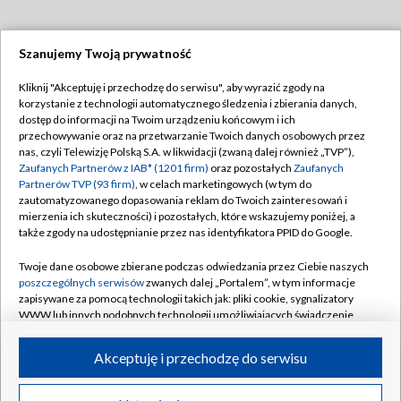
Szanujemy Twoją prywatność
Dołącz do nas:
Kliknij "Akceptuję i przechodzę do serwisu", aby wyrazić zgody na
korzystanie z technologii automatycznego śledzenia i zbierania danych,
TVP
dostęp do informacji na Twoim urządzeniu końcowym i ich
Abonament TVP
przechowywanie oraz na przetwarzanie Twoich danych osobowych przez
Regulamin TVP
nas, czyli Telewizję Polską S.A. w likwidacji (zwaną dalej również „TVP”),
Emisja w TVP
Zaufanych Partnerów z IAB* (1201 firm)
oraz pozostałych
Zaufanych
Polityka prywatności
Partnerów TVP (93 firm)
, w celach marketingowych (w tym do
Centrum informacji TVP
Moje zgody
zautomatyzowanego dopasowania reklam do Twoich zainteresowań i
mierzenia ich skuteczności) i pozostałych, które wskazujemy poniżej, a
Naziemna Telewizja Cyfrowa
Pomoc
także zgody na udostępnianie przez nas identyfikatora PPID do Google.
Sklep TVP
Biuro reklamy
Twoje dane osobowe zbierane podczas odwiedzania przez Ciebie naszych
Rada Programowa
poszczególnych serwisów
zwanych dalej „Portalem”, w tym informacje
Kontakt
zapisywane za pomocą technologii takich jak: pliki cookie, sygnalizatory
System NOS
WWW lub innych podobnych technologii umożliwiających świadczenie
dopasowanych i bezpiecznych usług, personalizację treści oraz reklam,
Informacje o nadawcy
Kanały
udostępnianie funkcji mediów społecznościowych oraz analizowanie
Akceptuję i przechodzę do serwisu
ruchu w Internecie.
Program dla prasy
©2026 Telewizja Polska S.A. w likwidacji
Biuro Reklamy
Twoje dane osobowe zbierane podczas odwiedzania przez Ciebie