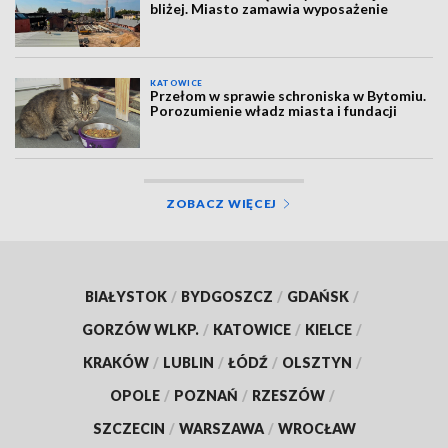
bliżej. Miasto zamawia wyposażenie
KATOWICE
Przełom w sprawie schroniska w Bytomiu.
Porozumienie władz miasta i fundacji
ZOBACZ WIĘCEJ
BIAŁYSTOK
/
BYDGOSZCZ
/
GDAŃSK
/
GORZÓW WLKP.
/
KATOWICE
/
KIELCE
/
KRAKÓW
/
LUBLIN
/
ŁÓDŹ
/
OLSZTYN
/
OPOLE
/
POZNAŃ
/
RZESZÓW
/
SZCZECIN
/
WARSZAWA
/
WROCŁAW