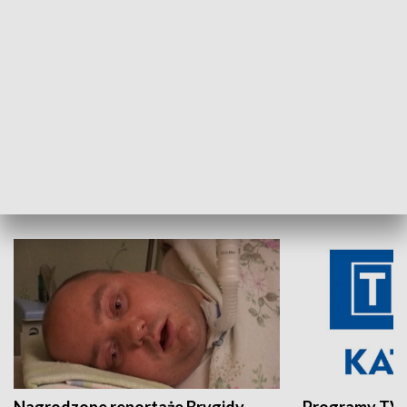
Aktualności sprzed lat
Z historią w tl
INNE