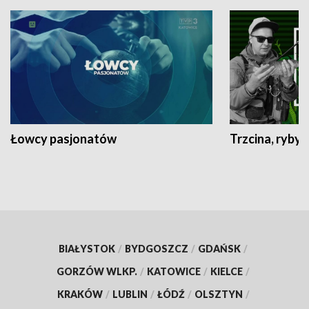
Łowcy pasjonatów
Trzcina, ryby 
BIAŁYSTOK
/
BYDGOSZCZ
/
GDAŃSK
/
GORZÓW WLKP.
/
KATOWICE
/
KIELCE
/
KRAKÓW
/
LUBLIN
/
ŁÓDŹ
/
OLSZTYN
/