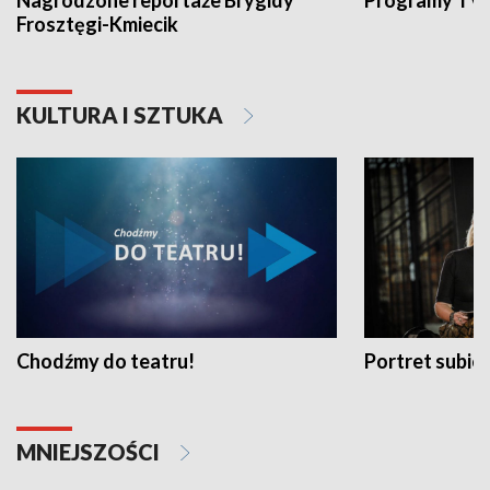
Nagrodzone reportaże Brygidy
Programy TVP
Frosztęgi-Kmiecik
KULTURA I SZTUKA
Chodźmy do teatru!
Portret subi
MNIEJSZOŚCI