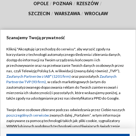
OPOLE
/
POZNAŃ
/
RZESZÓW
/
SZCZECIN
/
WARSZAWA
/
WROCŁAW
Szanujemy Twoją prywatność
Dołącz do nas:
Kliknij "Akceptuję i przechodzę do serwisu", aby wyrazić zgody na
korzystanie z technologii automatycznego śledzenia i zbierania danych,
TVP
dostęp do informacji na Twoim urządzeniu końcowym i ich
Abonament TVP
przechowywanie oraz na przetwarzanie Twoich danych osobowych przez
Regulamin TVP
nas, czyli Telewizję Polską S.A. w likwidacji (zwaną dalej również „TVP”),
Emisja w TVP
Polityka prywatności
Zaufanych Partnerów z IAB* (1201 firm)
oraz pozostałych
Zaufanych
Partnerów TVP (93 firm)
, w celach marketingowych (w tym do
Centrum informacji TVP
Moje zgody
zautomatyzowanego dopasowania reklam do Twoich zainteresowań i
mierzenia ich skuteczności) i pozostałych, które wskazujemy poniżej, a
Naziemna Telewizja Cyfrowa
Pomoc
także zgody na udostępnianie przez nas identyfikatora PPID do Google.
Sklep TVP
Biuro reklamy
Twoje dane osobowe zbierane podczas odwiedzania przez Ciebie naszych
Rada Programowa
Kontakt
poszczególnych serwisów
zwanych dalej „Portalem”, w tym informacje
zapisywane za pomocą technologii takich jak: pliki cookie, sygnalizatory
System NOS
WWW lub innych podobnych technologii umożliwiających świadczenie
dopasowanych i bezpiecznych usług, personalizację treści oraz reklam,
Informacje o nadawcy
Kanały