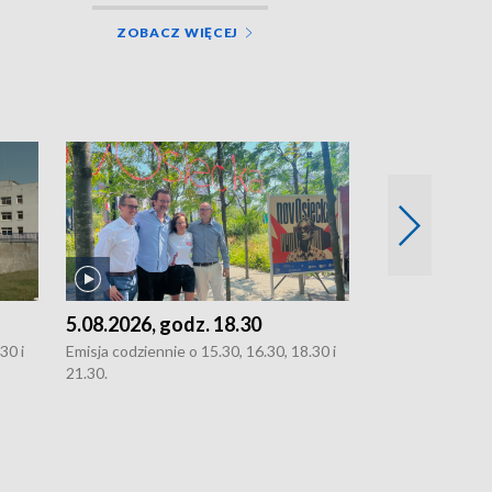
ZOBACZ WIĘCEJ
5.08.2026, godz. 18.30
4.08.2026, g
30 i
Emisja codziennie o 15.30, 16.30, 18.30 i
Emisja codziennie
21.30.
21.30.