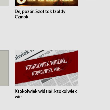
Dej pozór. Szoł tok Izoldy
Dzień z blisk
Czmok
Ktokolwiek widział, ktokolwiek
wie