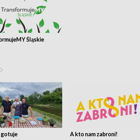
ormujeMY Śląskie
 gotuje
A kto nam zabroni!