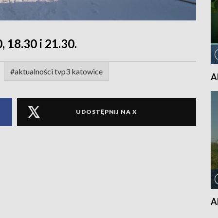
, 18.30 i 21.30.
#aktualności tvp3 katowice
A
UDOSTĘPNIJ NA X
A