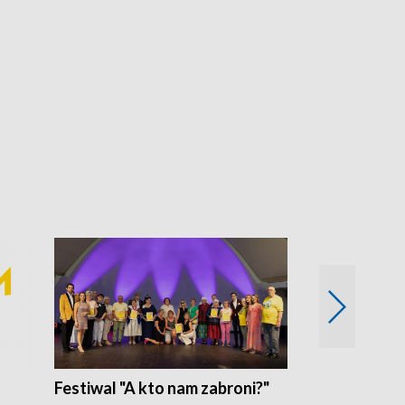
Festiwal "A kto nam zabroni?"
Mikrokosmo