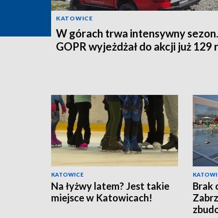
KATOWICE
W górach trwa intensywny sezon
GOPR wyjeżdżał do akcji już 129 
KATOWICE
KATOWI
Na łyżwy latem? Jest takie
Brak 
miejsce w Katowicach!
Zabrz
zbud