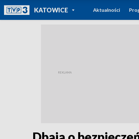
POWRÓT DO
KATOWICE
Aktualności
Pro
TVP REGIONY
Dbają o bezpieczeń