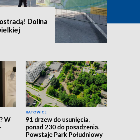
kostradą! Dolina
ielkiej
KATOWICE
h? W
91 drzew do usunięcia,
-
ponad 230 do posadzenia.
Powstaje Park Południowy