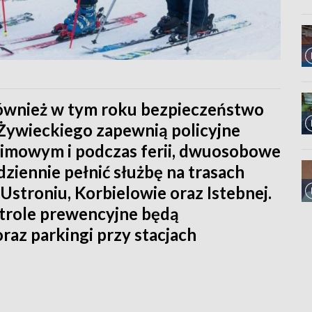
 również w tym roku bezpieczeństwo
 Żywieckiego zapewnią policyjne
 zimowym i podczas ferii, dwuosobowe
iennie pełnić służbę na trasach
 Ustroniu, Korbielowie oraz Istebnej.
role prewencyjne będą
raz parkingi przy stacjach