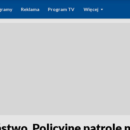
gramy
Reklama
Program TV
Więcej
stwo. Policyjne patrole n