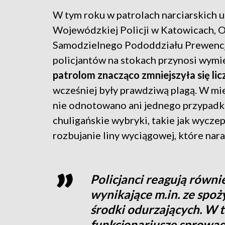
W tym roku w patrolach narciarskich 
Wojewódzkiej Policji w Katowicach, O
Samodzielnego Pododdziału Prewencji 
policjantów na stokach przynosi wym
patrolom znacząco zmniejszyła się lic
wcześniej były prawdziwą plagą. W miej
nie odnotowano ani jednego przypadku
chuligańskie wybryki, takie jak wyczep
rozbujanie liny wyciągowej, które nar
Policjanci reagują równi
wynikające m.in. ze spoż
środki odurzających. W 
funkcjonariusze sprowa