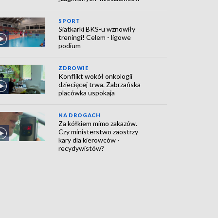
SPORT
Siatkarki BKS-u wznowiły
treningi! Celem - ligowe
podium
ZDROWIE
Konflikt wokół onkologii
dziecięcej trwa. Zabrzańska
placówka uspokaja
NA DROGACH
Za kółkiem mimo zakazów.
Czy ministerstwo zaostrzy
kary dla kierowców -
recydywistów?