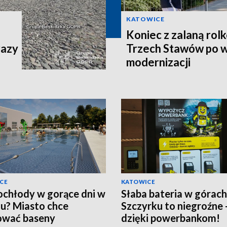
KATOWICE
.
Koniec z zalaną rol
razy
Trzech Stawów po w
modernizacji
CE
KATOWICE
ochłody w gorące dni w
Słaba bateria w górac
u? Miasto chce
Szczyrku to niegroźne 
ować baseny
dzięki powerbankom!