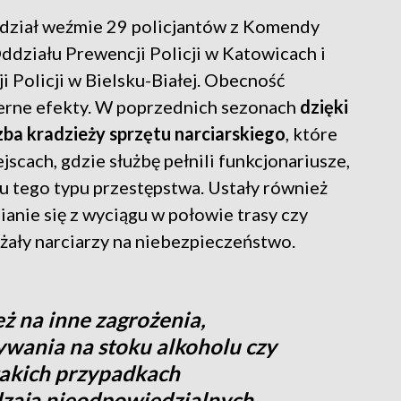
udział weźmie 29 policjantów z Komendy
ddziału Prewencji Policji w Katowicach i
Policji w Bielsku-Białej. Obecność
ierne efekty. W poprzednich sezonach
dzięki
zba kradzieży sprzętu narciarskiego
, które
scach, gdzie służbę pełnili funkcjonariusze,
 tego typu przestępstwa. Ustały również
ianie się z wyciągu w połowie trasy czy
ażały narciarzy na niebezpieczeństwo.
eż na inne zagrożenia,
ywania na stoku alkoholu czy
takich przypadkach
dzają nieodpowiedzialnych