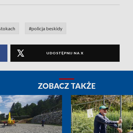
 stokach
#policja beskidy
UDOSTĘPNIJ NA X
ZOBACZ TAKŻE