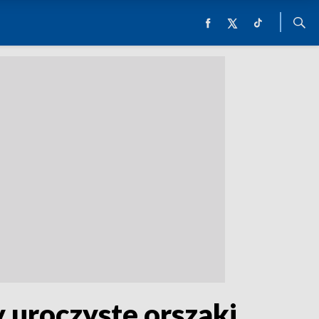
y uroczyste orszaki