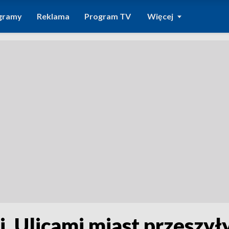
gramy
Reklama
Program TV
Więcej
i. Ulicami miast przeszył