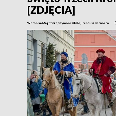
[ZDJĘCIA]
Weronika Magdziarz, Szymon Oślizło, Ireneusz Kaznocha