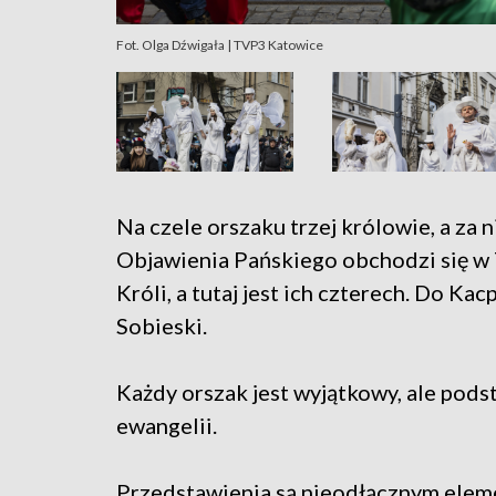
Fot. Olga Dźwigała | TVP3 Katowice
Na czele orszaku trzej królowie, a za
Objawienia Pańskiego obchodzi się w
Króli, a tutaj jest ich czterech. Do Kac
Sobieski.
Każdy orszak jest wyjątkowy, ale podst
ewangelii.
Przedstawienia są nieodłącznym elem