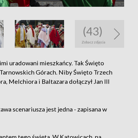
(43)
Zobacz zdjęcia
 nimi uradowani mieszkańcy. Tak Święto
 Tarnowskich Górach. Niby Święto Trzech
pra, Melchiora i Baltazara dołączył Jan III
awa scenariusza jest jedna - zapisana w
entem tego święta. W Katowicach, na