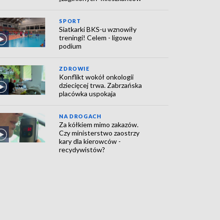
SPORT
Siatkarki BKS-u wznowiły
treningi! Celem - ligowe
podium
ZDROWIE
Konflikt wokół onkologii
dziecięcej trwa. Zabrzańska
placówka uspokaja
NA DROGACH
Za kółkiem mimo zakazów.
Czy ministerstwo zaostrzy
kary dla kierowców -
recydywistów?