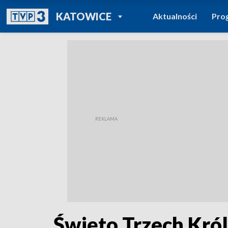
POWRÓT DO
KATOWICE
Aktualności
Pro
TVP REGIONY
Święto Trzech Król