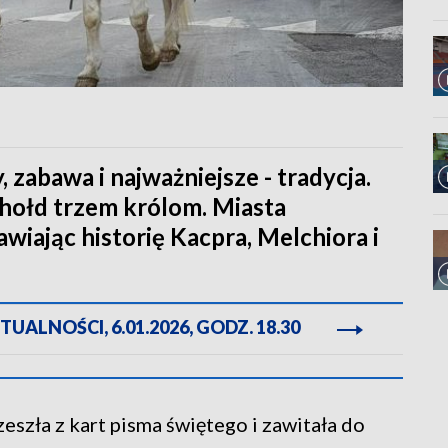
, zabawa i najważniejsze - tradycja.
i hołd trzem królom. Miasta
awiając historię Kacpra, Melchiora i
ALNOŚCI, 6.01.2026, GODZ. 18.30
zeszła z kart pisma świętego i zawitała do