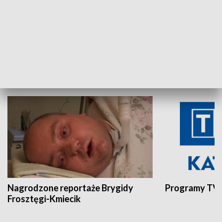
Aktualności sprzed lat
Z historią w tl
INNE
Nagrodzone reportaże Brygidy
Programy TVP
Frosztęgi-Kmiecik