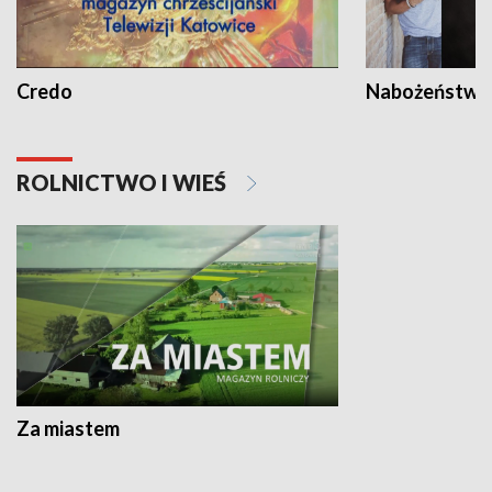
Credo
Nabożeństwa 
ROLNICTWO I WIEŚ
Za miastem