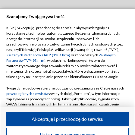
Szanujemy Twoją prywatność
Dołącz do nas:
Kliknij "Akceptuję i przechodzę do serwisu", aby wyrazić zgody na
korzystanie z technologii automatycznego śledzenia i zbierania danych,
TVP
dostęp do informacji na Twoim urządzeniu końcowym i ich
Abonament TVP
przechowywanie oraz na przetwarzanie Twoich danych osobowych przez
Regulamin TVP
nas, czyli Telewizję Polską S.A. w likwidacji (zwaną dalej również „TVP”),
Emisja w TVP
Polityka prywatności
Zaufanych Partnerów z IAB* (1201 firm)
oraz pozostałych
Zaufanych
Partnerów TVP (93 firm)
, w celach marketingowych (w tym do
Centrum informacji TVP
Moje zgody
zautomatyzowanego dopasowania reklam do Twoich zainteresowań i
mierzenia ich skuteczności) i pozostałych, które wskazujemy poniżej, a
Naziemna Telewizja Cyfrowa
Pomoc
także zgody na udostępnianie przez nas identyfikatora PPID do Google.
Sklep TVP
Biuro reklamy
Twoje dane osobowe zbierane podczas odwiedzania przez Ciebie naszych
Rada Programowa
Kontakt
poszczególnych serwisów
zwanych dalej „Portalem”, w tym informacje
zapisywane za pomocą technologii takich jak: pliki cookie, sygnalizatory
System NOS
WWW lub innych podobnych technologii umożliwiających świadczenie
dopasowanych i bezpiecznych usług, personalizację treści oraz reklam,
Informacje o nadawcy
Kanały
udostępnianie funkcji mediów społecznościowych oraz analizowanie
Akceptuję i przechodzę do serwisu
ruchu w Internecie.
Program dla prasy
©2026 Telewizja Polska S.A. w likwidacji
Biuro Reklamy
Twoje dane osobowe zbierane podczas odwiedzania przez Ciebie
Ustawienia zaawansowane