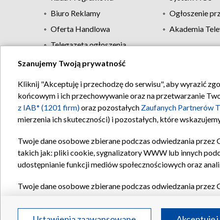
Biuro Reklamy
Ogłoszenie pr
Oferta Handlowa
Akademia Tele
Telegazeta ogłoszenia
Szanujemy Twoją prywatność
Regulamin TVP
Kliknij "Akceptuję i przechodzę do serwisu", aby wyrazić zg
końcowym i ich przechowywanie oraz na przetwarzanie Twoich
z IAB* (1201 firm)
oraz pozostałych
Zaufanych Partnerów T
mierzenia ich skuteczności) i pozostałych, które wskazujemy
Twoje dane osobowe zbierane podczas odwiedzania przez 
takich jak: pliki cookie, sygnalizatory WWW lub innych pod
udostępnianie funkcji mediów społecznościowych oraz anali
Twoje dane osobowe zbierane podczas odwiedzania przez 
plików cookie, informacje o Twoich wyszukiwaniach w serwi
Partnerów TVP
dla realizacji następujących celów i funkc
Ustawienia zaawansowane
Akceptuję i