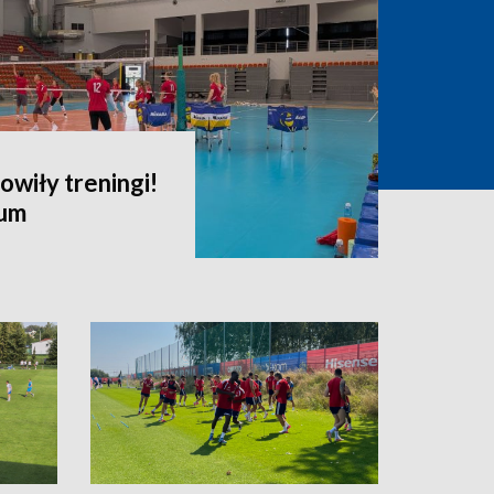
owiły treningi!
ium