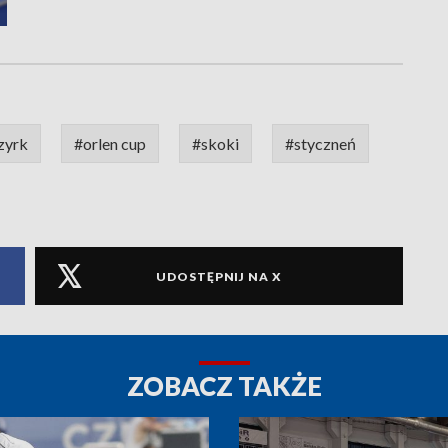
zyrk
#orlen cup
#skoki
#styczneń
UDOSTĘPNIJ NA X
ZOBACZ TAKŻE