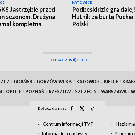
CE
KATOWICE
KS Jastrzębie przed
Podbeskidzie gra dalej
im sezonem. Drużyna
Hutnik za burtą Puchar
iemal kompletna
Polski
ZOBACZ WIĘCEJ
SZCZ
/
GDAŃSK
/
GORZÓW WLKP.
/
KATOWICE
/
KIELCE
/
KRA
N
/
OPOLE
/
POZNAŃ
/
RZESZÓW
/
SZCZECIN
/
WARSZAWA
/
W
Dołącz do nas:
Centrum informacji TVP
Naziemna
Informacje o nadawcy
Program d