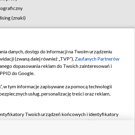
tograficzny
sing (znaki)
klamy
Kontakt
rania danych, dostęp do informacji na Twoim urządzeniu
idacji (zwaną dalej również „TVP”),
Zaufanych Partnerów
anego dopasowania reklam do Twoich zainteresowań i
a PPID do Google.
”, w tym informacje zapisywane za pomocą technologii
zpiecznych usług, personalizację treści oraz reklam,
identyfikatory Twoich urządzeń końcowych i identyfikatory
P,
Zaufanych Partnerów z IAB
oraz pozostałych
Zaufanych
 wyboru podstawowych reklam, wyboru spersonalizowanych