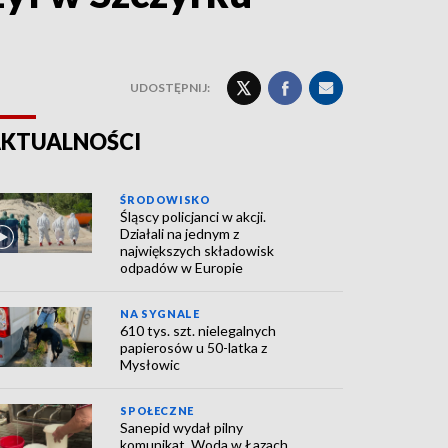
UDOSTĘPNIJ:
KTUALNOŚCI
ŚRODOWISKO
Śląscy policjanci w akcji.
Działali na jednym z
największych składowisk
odpadów w Europie
NA SYGNALE
610 tys. szt. nielegalnych
papierosów u 50-latka z
Mysłowic
SPOŁECZNE
Sanepid wydał pilny
komunikat. Woda w Łazach