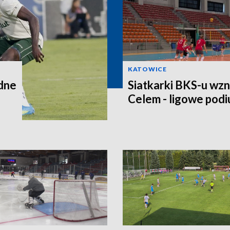
KATOWICE
dne
Siatkarki BKS-u wzn
Celem - ligowe pod