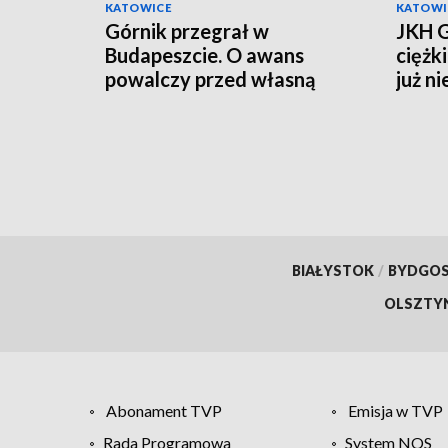
KATOWICE
KATOWI
Górnik przegrał w
JKH G
Budapeszcie. O awans
ciężk
powalczy przed własną
już n
publicznością
BIAŁYSTOK
/
BYDGO
OLSZTY
Abonament TVP
Emisja w TVP
Rada Programowa
System NOS