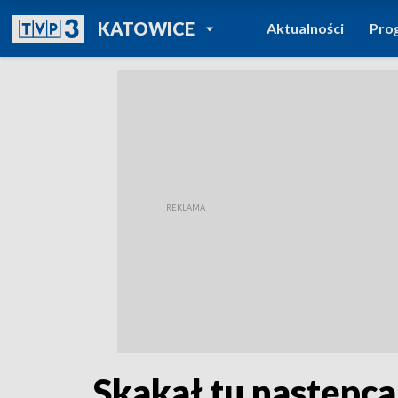
POWRÓT DO
KATOWICE
Aktualności
Pro
TVP REGIONY
Skakał tu następca