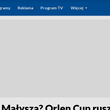
gramy
Reklama
Program TV
Więcej
 Małysza? Orlen Cup rus