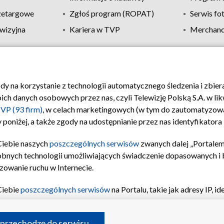
zetargowe
Zgłoś program (ROPAT)
Serwis fo
wizyjna
Kariera w TVP
Merchandi
Polityka prywatności
Moje zgody
Pomoc
Biuro re
ody na korzystanie z technologii automatycznego śledzenia i zbie
 danych osobowych przez nas, czyli Telewizję Polską S.A. w likw
VP (93 firm)
, w celach marketingowych (w tym do zautomatyzow
 poniżej, a także zgody na udostępnianie przez nas identyfikator
Ciebie naszych
poszczególnych serwisów
zwanych dalej „Portalem
obnych technologii umożliwiających świadczenie dopasowanych i be
zowanie ruchu w Internecie.
Ciebie
poszczególnych serwisów
na Portalu, takie jak adresy IP, 
sach Portalu czy historia odwiedzin będą przetwarzane przez TV
ji: przechowywania informacji na urządzeniu lub dostęp do nich,
©2026 Telewizja Polska S.A. w likwidacji
 przechodzę do serwisu