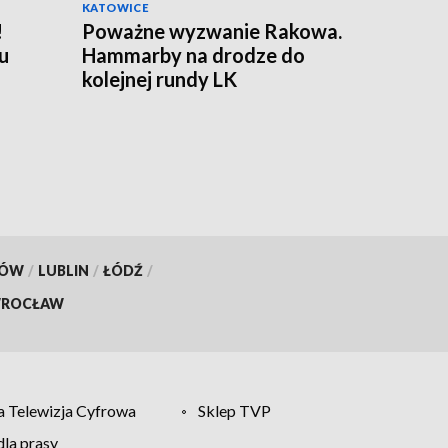
KATOWICE
!
Poważne wyzwanie Rakowa.
u
Hammarby na drodze do
kolejnej rundy LK
KÓW
/
LUBLIN
/
ŁÓDŹ
/
ROCŁAW
 Telewizja Cyfrowa
Sklep TVP
la prasy