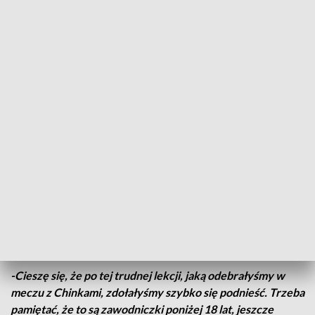
Obserwuj Aktualności Sportowe TVP3 Katowice na
Facebooku
Polki szybko otrząsnęły się po tej porażce, bo już dzień
później-w starciu z Australijkami- pokazały pełnię swojego
potencjału. Mimo nerwowego początku i straty gola na 1-1,
do końcowej syreny grały jak z nut, wygrywając 12 do 1. Aż
pięć bramek zdobyły grając w osłabieniu.
-Cieszę się, że po tej trudnej lekcji, jaką odebrałyśmy w
meczu z Chinkami, zdołałyśmy szybko się podnieść. Trzeba
pamiętać, że to są zawodniczki poniżej 18 lat, jeszcze