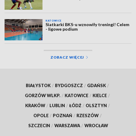
KATOWICE
Siatkarki BKS-u wznowiły treningi! Celem
- ligowe podium
ZOBACZ WIĘCEJ
BIAŁYSTOK
/
BYDGOSZCZ
/
GDAŃSK
/
GORZÓW WLKP.
/
KATOWICE
/
KIELCE
/
KRAKÓW
/
LUBLIN
/
ŁÓDŹ
/
OLSZTYN
/
OPOLE
/
POZNAŃ
/
RZESZÓW
/
SZCZECIN
/
WARSZAWA
/
WROCŁAW