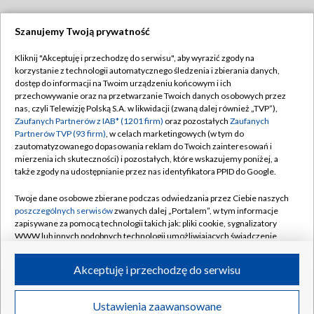
Szanujemy Twoją prywatność
Dołącz do nas:
Kliknij "Akceptuję i przechodzę do serwisu", aby wyrazić zgody na
korzystanie z technologii automatycznego śledzenia i zbierania danych,
TVP
dostęp do informacji na Twoim urządzeniu końcowym i ich
Abonament TVP
przechowywanie oraz na przetwarzanie Twoich danych osobowych przez
Regulamin TVP
nas, czyli Telewizję Polską S.A. w likwidacji (zwaną dalej również „TVP”),
Emisja w TVP
Zaufanych Partnerów z IAB* (1201 firm)
oraz pozostałych
Zaufanych
Polityka prywatności
Partnerów TVP (93 firm)
, w celach marketingowych (w tym do
Centrum informacji TVP
Moje zgody
zautomatyzowanego dopasowania reklam do Twoich zainteresowań i
mierzenia ich skuteczności) i pozostałych, które wskazujemy poniżej, a
Naziemna Telewizja Cyfrowa
Pomoc
także zgody na udostępnianie przez nas identyfikatora PPID do Google.
Sklep TVP
Biuro reklamy
Twoje dane osobowe zbierane podczas odwiedzania przez Ciebie naszych
Rada Programowa
poszczególnych serwisów
zwanych dalej „Portalem”, w tym informacje
Kontakt
zapisywane za pomocą technologii takich jak: pliki cookie, sygnalizatory
System NOS
WWW lub innych podobnych technologii umożliwiających świadczenie
dopasowanych i bezpiecznych usług, personalizację treści oraz reklam,
Informacje o nadawcy
Kanały
udostępnianie funkcji mediów społecznościowych oraz analizowanie
Akceptuję i przechodzę do serwisu
ruchu w Internecie.
Program dla prasy
©2026 Telewizja Polska S.A. w likwidacji
Biuro Reklamy
Twoje dane osobowe zbierane podczas odwiedzania przez Ciebie
Ustawienia zaawansowane
poszczególnych serwisów
na Portalu, takie jak adresy IP, identyfikatory