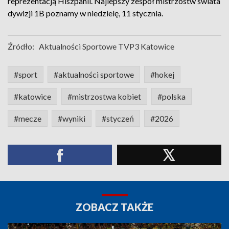
reprezentacją Hiszpanii. Najlepszy zespół mistrzostw świata
dywizji 1B poznamy w niedzielę, 11 stycznia.
Źródło:
Aktualności Sportowe TVP3 Katowice
#sport
#aktualności sportowe
#hokej
#katowice
#mistrzostwa kobiet
#polska
#mecze
#wyniki
#styczeń
#2026
ZOBACZ TAKŻE