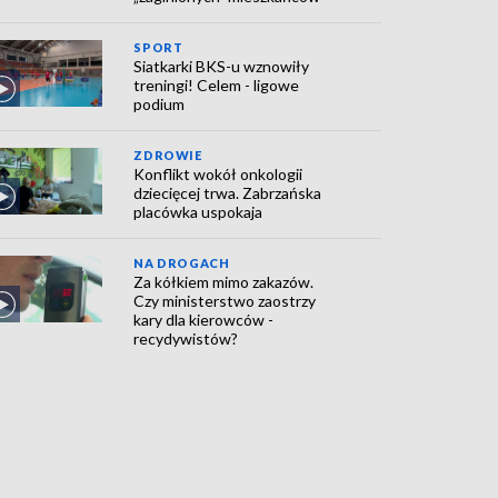
SPORT
Siatkarki BKS-u wznowiły
treningi! Celem - ligowe
podium
ZDROWIE
Konflikt wokół onkologii
dziecięcej trwa. Zabrzańska
placówka uspokaja
NA DROGACH
Za kółkiem mimo zakazów.
Czy ministerstwo zaostrzy
kary dla kierowców -
recydywistów?