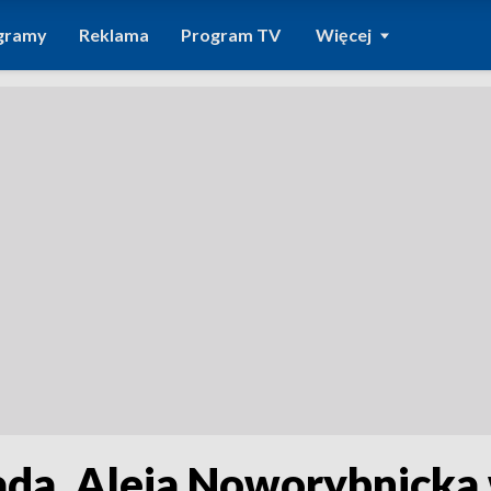
gramy
Reklama
Program TV
Więcej
ada. Aleja Noworybnicka 