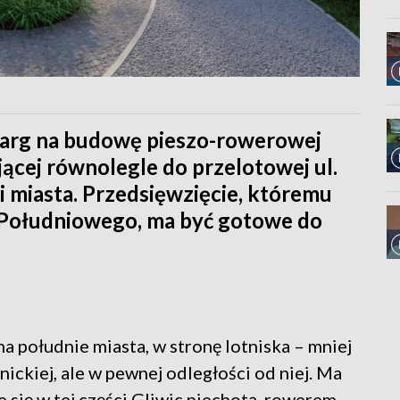
etarg na budowę pieszo-rowerowej
jącej równolegle do przelotowej ul.
i miasta. Przedsięwzięcie, któremu
 Południowego, ma być gotowe do
 południe miasta, w stronę lotniska – mniej
nickiej, ale w pewnej odległości od niej. Ma
się w tej części Gliwic piechotą, rowerem