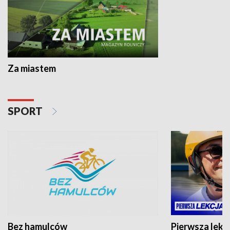
Za miastem
SPORT
Bez hamulców
Pierwsza lekc