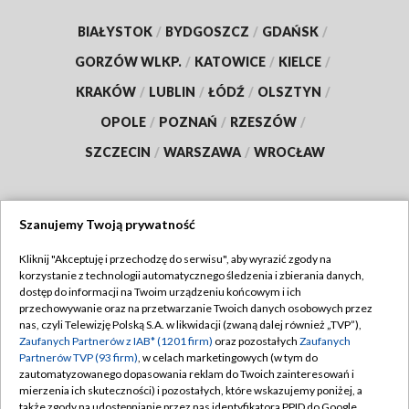
BIAŁYSTOK
/
BYDGOSZCZ
/
GDAŃSK
/
GORZÓW WLKP.
/
KATOWICE
/
KIELCE
/
KRAKÓW
/
LUBLIN
/
ŁÓDŹ
/
OLSZTYN
/
OPOLE
/
POZNAŃ
/
RZESZÓW
/
SZCZECIN
/
WARSZAWA
/
WROCŁAW
Szanujemy Twoją prywatność
Dołącz do nas:
Kliknij "Akceptuję i przechodzę do serwisu", aby wyrazić zgody na
korzystanie z technologii automatycznego śledzenia i zbierania danych,
TVP
dostęp do informacji na Twoim urządzeniu końcowym i ich
Abonament TVP
przechowywanie oraz na przetwarzanie Twoich danych osobowych przez
Regulamin TVP
nas, czyli Telewizję Polską S.A. w likwidacji (zwaną dalej również „TVP”),
Emisja w TVP
Polityka prywatności
Zaufanych Partnerów z IAB* (1201 firm)
oraz pozostałych
Zaufanych
Partnerów TVP (93 firm)
, w celach marketingowych (w tym do
Centrum informacji TVP
Moje zgody
zautomatyzowanego dopasowania reklam do Twoich zainteresowań i
mierzenia ich skuteczności) i pozostałych, które wskazujemy poniżej, a
Naziemna Telewizja Cyfrowa
Pomoc
także zgody na udostępnianie przez nas identyfikatora PPID do Google.