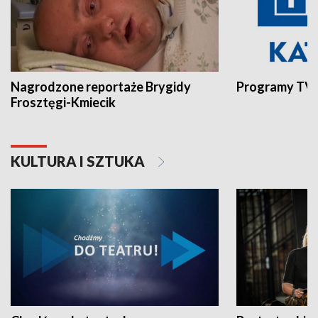
Nagrodzone reportaże Brygidy
Programy TVP
Frosztęgi-Kmiecik
KULTURA I SZTUKA