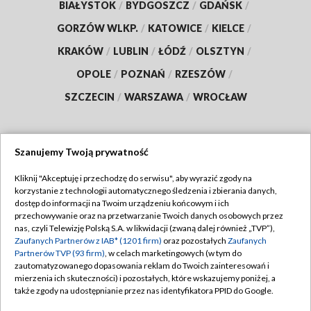
BIAŁYSTOK
/
BYDGOSZCZ
/
GDAŃSK
/
GORZÓW WLKP.
/
KATOWICE
/
KIELCE
/
KRAKÓW
/
LUBLIN
/
ŁÓDŹ
/
OLSZTYN
/
OPOLE
/
POZNAŃ
/
RZESZÓW
/
SZCZECIN
/
WARSZAWA
/
WROCŁAW
Szanujemy Twoją prywatność
Dołącz do nas:
Kliknij "Akceptuję i przechodzę do serwisu", aby wyrazić zgody na
korzystanie z technologii automatycznego śledzenia i zbierania danych,
TVP
dostęp do informacji na Twoim urządzeniu końcowym i ich
Abonament TVP
przechowywanie oraz na przetwarzanie Twoich danych osobowych przez
Regulamin TVP
nas, czyli Telewizję Polską S.A. w likwidacji (zwaną dalej również „TVP”),
Emisja w TVP
Zaufanych Partnerów z IAB* (1201 firm)
oraz pozostałych
Zaufanych
Polityka prywatności
Partnerów TVP (93 firm)
, w celach marketingowych (w tym do
Centrum informacji TVP
Moje zgody
zautomatyzowanego dopasowania reklam do Twoich zainteresowań i
mierzenia ich skuteczności) i pozostałych, które wskazujemy poniżej, a
Naziemna Telewizja Cyfrowa
Pomoc
także zgody na udostępnianie przez nas identyfikatora PPID do Google.
Sklep TVP
Biuro reklamy