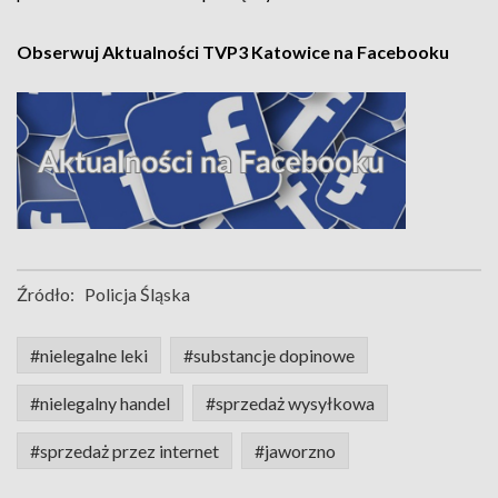
Obserwuj Aktualności TVP3 Katowice na Facebooku
Źródło:
Policja Śląska
#nielegalne leki
#substancje dopinowe
#nielegalny handel
#sprzedaż wysyłkowa
#sprzedaż przez internet
#jaworzno