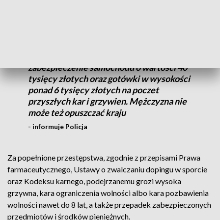
terytorium kraju. Zabezpieczone substancje zostały poddane
badaniom przez biegłego.
Prokurator wnioskował także o
zabezpieczenie samochodu o wartości 40
tysięcy złotych oraz gotówki w wysokości
ponad 6 tysięcy złotych na poczet
przyszłych kar i grzywien. Mężczyzna nie
może też opuszczać kraju
- informuje Policja
Za popełnione przestępstwa, zgodnie z przepisami Prawa
farmaceutycznego, Ustawy o zwalczaniu dopingu w sporcie
oraz Kodeksu karnego, podejrzanemu grozi wysoka
grzywna, kara ograniczenia wolności albo kara pozbawienia
wolności nawet do 8 lat, a także przepadek zabezpieczonych
przedmiotów i środków pieniężnych.