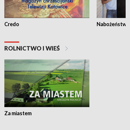
Credo
Nabożeństwa 
ROLNICTWO I WIEŚ
Za miastem