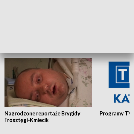
Aktualności sprzed lat
Z historią w tl
INNE
Nagrodzone reportaże Brygidy
Programy TVP
Frosztęgi-Kmiecik