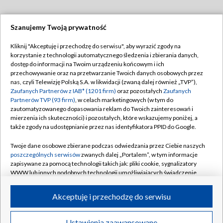
Szanujemy Twoją prywatność
Dołącz do nas:
Kliknij "Akceptuję i przechodzę do serwisu", aby wyrazić zgody na
korzystanie z technologii automatycznego śledzenia i zbierania danych,
TVP
dostęp do informacji na Twoim urządzeniu końcowym i ich
Abonament TVP
przechowywanie oraz na przetwarzanie Twoich danych osobowych przez
Regulamin TVP
nas, czyli Telewizję Polską S.A. w likwidacji (zwaną dalej również „TVP”),
Emisja w TVP
Polityka prywatności
Zaufanych Partnerów z IAB* (1201 firm)
oraz pozostałych
Zaufanych
Partnerów TVP (93 firm)
, w celach marketingowych (w tym do
Centrum informacji TVP
Moje zgody
zautomatyzowanego dopasowania reklam do Twoich zainteresowań i
mierzenia ich skuteczności) i pozostałych, które wskazujemy poniżej, a
Naziemna Telewizja Cyfrowa
Pomoc
także zgody na udostępnianie przez nas identyfikatora PPID do Google.
Sklep TVP
Biuro reklamy
Twoje dane osobowe zbierane podczas odwiedzania przez Ciebie naszych
Rada Programowa
Kontakt
poszczególnych serwisów
zwanych dalej „Portalem”, w tym informacje
zapisywane za pomocą technologii takich jak: pliki cookie, sygnalizatory
System NOS
WWW lub innych podobnych technologii umożliwiających świadczenie
dopasowanych i bezpiecznych usług, personalizację treści oraz reklam,
Informacje o nadawcy
Kanały
udostępnianie funkcji mediów społecznościowych oraz analizowanie
Akceptuję i przechodzę do serwisu
ruchu w Internecie.
Program dla prasy
©2026 Telewizja Polska S.A. w likwidacji
Biuro Reklamy
Twoje dane osobowe zbierane podczas odwiedzania przez Ciebie
Ustawienia zaawansowane