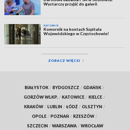
Wystarczy przyjść do galerii
KATOWICE
Komornik na kontach Szpitala
Wojewódzkiego w Częstochowie!
ZOBACZ WIĘCEJ
BIAŁYSTOK
/
BYDGOSZCZ
/
GDAŃSK
/
GORZÓW WLKP.
/
KATOWICE
/
KIELCE
/
KRAKÓW
/
LUBLIN
/
ŁÓDŹ
/
OLSZTYN
/
OPOLE
/
POZNAŃ
/
RZESZÓW
/
SZCZECIN
/
WARSZAWA
/
WROCŁAW