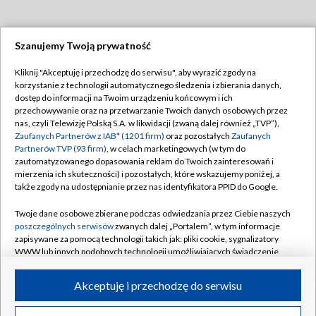
Szanujemy Twoją prywatność
Dołącz do nas:
Kliknij "Akceptuję i przechodzę do serwisu", aby wyrazić zgody na
korzystanie z technologii automatycznego śledzenia i zbierania danych,
TVP
dostęp do informacji na Twoim urządzeniu końcowym i ich
Abonament TVP
przechowywanie oraz na przetwarzanie Twoich danych osobowych przez
Regulamin TVP
nas, czyli Telewizję Polską S.A. w likwidacji (zwaną dalej również „TVP”),
Emisja w TVP
Zaufanych Partnerów z IAB* (1201 firm)
oraz pozostałych
Zaufanych
Polityka prywatności
Partnerów TVP (93 firm)
, w celach marketingowych (w tym do
Centrum informacji TVP
Moje zgody
zautomatyzowanego dopasowania reklam do Twoich zainteresowań i
mierzenia ich skuteczności) i pozostałych, które wskazujemy poniżej, a
Naziemna Telewizja Cyfrowa
Pomoc
także zgody na udostępnianie przez nas identyfikatora PPID do Google.
Sklep TVP
Biuro reklamy
Twoje dane osobowe zbierane podczas odwiedzania przez Ciebie naszych
Rada Programowa
poszczególnych serwisów
zwanych dalej „Portalem”, w tym informacje
Kontakt
zapisywane za pomocą technologii takich jak: pliki cookie, sygnalizatory
System NOS
WWW lub innych podobnych technologii umożliwiających świadczenie
dopasowanych i bezpiecznych usług, personalizację treści oraz reklam,
Informacje o nadawcy
Kanały
udostępnianie funkcji mediów społecznościowych oraz analizowanie
Akceptuję i przechodzę do serwisu
ruchu w Internecie.
Program dla prasy
©2026 Telewizja Polska S.A. w likwidacji
Biuro Reklamy