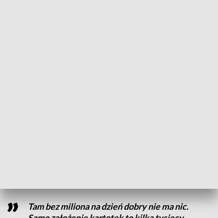
Izraelu, gdzie prowadzone są zaawansowane badania nad
mutacją glejaka, z którym zmaga się dziewczynka.
W Polsce usłyszałam, że jedyne co jej
oferują, to leczenie paliatywne.
Radioterapia a później podtrzymywanie
chemioterapią tak długo, jak ona jest w
stanie to wytrzymać
- mówi Anna Kozieł, mama Leny.
Szansa na życie ma bardzo wysoką cenę. Leczenie i
długotrwały pobyt za granicą mogą kosztować nawet 3
miliony złotych.
Tam bez miliona na dzień dobry nie ma nic.
Samo założenie kartotek to kilka tysięcy