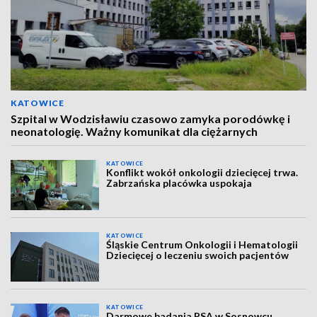
KATOWICE
Szpital w Wodzisławiu czasowo zamyka porodówkę i
neonatologię. Ważny komunikat dla ciężarnych
KATOWICE
Konflikt wokół onkologii dziecięcej trwa.
Zabrzańska placówka uspokaja
KATOWICE
Śląskie Centrum Onkologii i Hematologii
Dziecięcej o leczeniu swoich pacjentów
KATOWICE
Darmowe badania PSA w Sosnowcu.