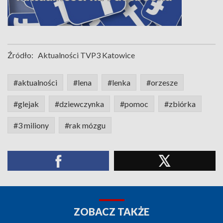
Źródło:
Aktualności TVP3 Katowice
#aktualności
#lena
#lenka
#orzesze
#glejak
#dziewczynka
#pomoc
#zbiórka
#3 miliony
#rak mózgu
ZOBACZ TAKŻE