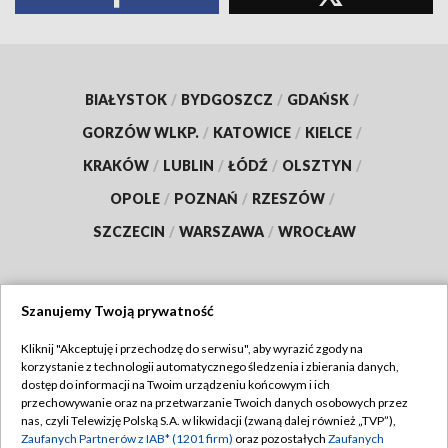
BIAŁYSTOK
/
BYDGOSZCZ
/
GDAŃSK
/
GORZÓW WLKP.
/
KATOWICE
/
KIELCE
/
KRAKÓW
/
LUBLIN
/
ŁÓDŹ
/
OLSZTYN
/
OPOLE
/
POZNAŃ
/
RZESZÓW
/
SZCZECIN
/
WARSZAWA
/
WROCŁAW
Szanujemy Twoją prywatność
Dołącz do nas:
Kliknij "Akceptuję i przechodzę do serwisu", aby wyrazić zgody na
korzystanie z technologii automatycznego śledzenia i zbierania danych,
TVP
dostęp do informacji na Twoim urządzeniu końcowym i ich
Abonament TVP
przechowywanie oraz na przetwarzanie Twoich danych osobowych przez
Regulamin TVP
nas, czyli Telewizję Polską S.A. w likwidacji (zwaną dalej również „TVP”),
Emisja w TVP
Polityka prywatności
Zaufanych Partnerów z IAB* (1201 firm)
oraz pozostałych
Zaufanych