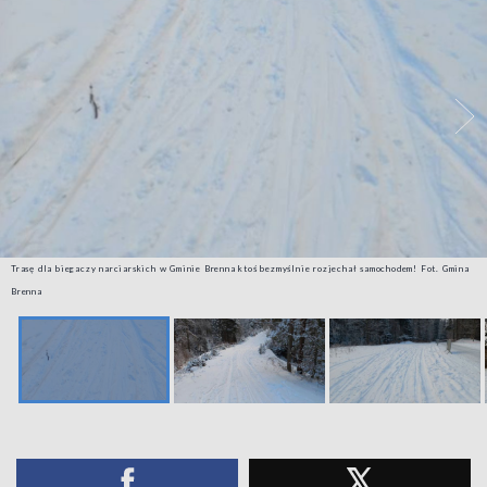
Trasę dla biegaczy narciarskich w Gminie Brenna ktoś bezmyślnie rozjechał samochodem! Fot. Gmina
Brenna