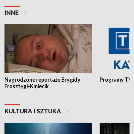
INNE
Nagrodzone reportaże Brygidy
Programy TVP
Frosztęgi-Kmiecik
KULTURA I SZTUKA