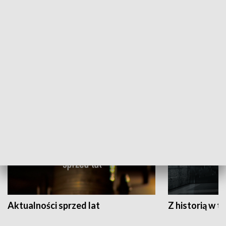
Papyn pyto
Rączka gotuje
HISTORIA
Aktualności sprzed lat
Z historią w tl