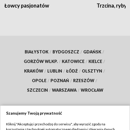
Łowcy pasjonatów
Trzcina, ryby 
BIAŁYSTOK
/
BYDGOSZCZ
/
GDAŃSK
/
GORZÓW WLKP.
/
KATOWICE
/
KIELCE
/
KRAKÓW
/
LUBLIN
/
ŁÓDŹ
/
OLSZTYN
/
OPOLE
/
POZNAŃ
/
RZESZÓW
/
SZCZECIN
/
WARSZAWA
/
WROCŁAW
Szanujemy Twoją prywatność
Dołącz do nas:
Kliknij "Akceptuję i przechodzę do serwisu", aby wyrazić zgody na
korzystanie z technologii automatycznego śledzenia i zbierania danych,