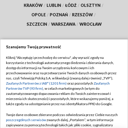
KRAKÓW
/
LUBLIN
/
ŁÓDŹ
/
OLSZTYN
/
OPOLE
/
POZNAŃ
/
RZESZÓW
/
SZCZECIN
/
WARSZAWA
/
WROCŁAW
Szanujemy Twoją prywatność
Dołącz do nas:
Kliknij "Akceptuję i przechodzę do serwisu", aby wyrazić zgody na
korzystanie z technologii automatycznego śledzenia i zbierania danych,
TVP
dostęp do informacji na Twoim urządzeniu końcowym i ich
Abonament TVP
przechowywanie oraz na przetwarzanie Twoich danych osobowych przez
Regulamin TVP
nas, czyli Telewizję Polską S.A. w likwidacji (zwaną dalej również „TVP”),
Emisja w TVP
Zaufanych Partnerów z IAB* (1201 firm)
oraz pozostałych
Zaufanych
Polityka prywatności
Partnerów TVP (93 firm)
, w celach marketingowych (w tym do
Centrum informacji TVP
Moje zgody
zautomatyzowanego dopasowania reklam do Twoich zainteresowań i
mierzenia ich skuteczności) i pozostałych, które wskazujemy poniżej, a
Naziemna Telewizja Cyfrowa
Pomoc
także zgody na udostępnianie przez nas identyfikatora PPID do Google.
Sklep TVP
Biuro reklamy
Twoje dane osobowe zbierane podczas odwiedzania przez Ciebie naszych
Rada Programowa
poszczególnych serwisów
zwanych dalej „Portalem”, w tym informacje
Kontakt
zapisywane za pomocą technologii takich jak: pliki cookie, sygnalizatory