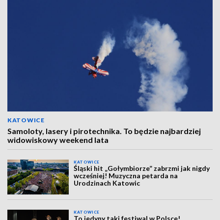
KATOWICE
Samoloty, lasery i pirotechnika. To będzie najbardziej
widowiskowy weekend lata
KATOWICE
Śląski hit „Gołymbiorze” zabrzmi jak nigdy
wcześniej! Muzyczna petarda na
Urodzinach Katowic
KATOWICE
To jedyny taki festiwal w Polsce!