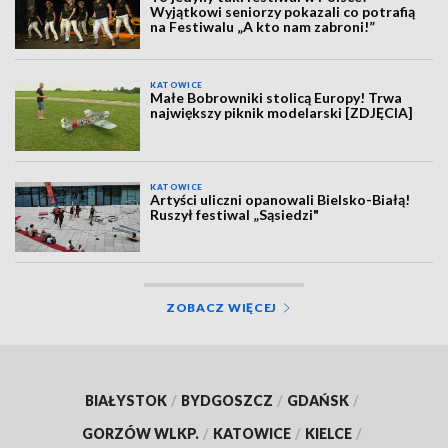
Wyjątkowi seniorzy pokazali co potrafią
na Festiwalu „A kto nam zabroni!”
KATOWICE
Małe Bobrowniki stolicą Europy! Trwa
największy piknik modelarski [ZDJĘCIA]
KATOWICE
Artyści uliczni opanowali Bielsko-Białą!
Ruszył festiwal „Sąsiedzi"
ZOBACZ WIĘCEJ
BIAŁYSTOK
/
BYDGOSZCZ
/
GDAŃSK
/
GORZÓW WLKP.
/
KATOWICE
/
KIELCE
/