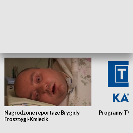
Aktualności sprzed lat
Z historią w tl
INNE
Nagrodzone reportaże Brygidy
Programy TVP
Frosztęgi-Kmiecik