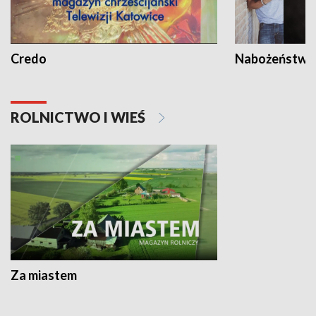
Credo
Nabożeństwa 
ROLNICTWO I WIEŚ
Za miastem