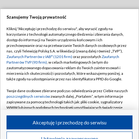
Szanujemy Twoją prywatność
Dołącz do nas:
Kliknij "Akceptuję i przechodzę do serwisu", aby wyrazić zgody na
korzystanie z technologii automatycznego śledzenia i zbierania danych,
TVP
dostęp do informacji na Twoim urządzeniu końcowym i ich
Abonament TVP
przechowywanie oraz na przetwarzanie Twoich danych osobowych przez
Regulamin TVP
nas, czyli Telewizję Polską S.A. w likwidacji (zwaną dalej również „TVP”),
Emisja w TVP
Polityka prywatności
Zaufanych Partnerów z IAB* (1201 firm)
oraz pozostałych
Zaufanych
Partnerów TVP (93 firm)
, w celach marketingowych (w tym do
Centrum informacji TVP
Moje zgody
zautomatyzowanego dopasowania reklam do Twoich zainteresowań i
mierzenia ich skuteczności) i pozostałych, które wskazujemy poniżej, a
Naziemna Telewizja Cyfrowa
Pomoc
także zgody na udostępnianie przez nas identyfikatora PPID do Google.
Sklep TVP
Biuro reklamy
Twoje dane osobowe zbierane podczas odwiedzania przez Ciebie naszych
Rada Programowa
Kontakt
poszczególnych serwisów
zwanych dalej „Portalem”, w tym informacje
zapisywane za pomocą technologii takich jak: pliki cookie, sygnalizatory
System NOS
WWW lub innych podobnych technologii umożliwiających świadczenie
dopasowanych i bezpiecznych usług, personalizację treści oraz reklam,
Informacje o nadawcy
Kanały
udostępnianie funkcji mediów społecznościowych oraz analizowanie
Akceptuję i przechodzę do serwisu
ruchu w Internecie.
Program dla prasy
©2026 Telewizja Polska S.A. w likwidacji
Biuro Reklamy
Twoje dane osobowe zbierane podczas odwiedzania przez Ciebie
Ustawienia zaawansowane