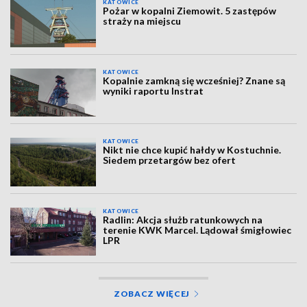
KATOWICE
Pożar w kopalni Ziemowit. 5 zastępów
straży na miejscu
KATOWICE
Kopalnie zamkną się wcześniej? Znane są
wyniki raportu Instrat
KATOWICE
Nikt nie chce kupić hałdy w Kostuchnie.
Siedem przetargów bez ofert
KATOWICE
Radlin: Akcja służb ratunkowych na
terenie KWK Marcel. Lądował śmigłowiec
LPR
ZOBACZ WIĘCEJ