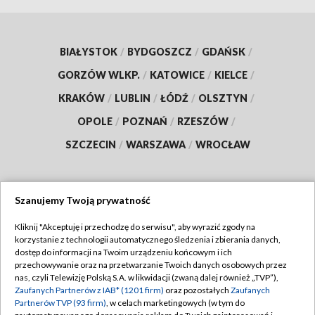
BIAŁYSTOK
/
BYDGOSZCZ
/
GDAŃSK
/
GORZÓW WLKP.
/
KATOWICE
/
KIELCE
/
KRAKÓW
/
LUBLIN
/
ŁÓDŹ
/
OLSZTYN
/
OPOLE
/
POZNAŃ
/
RZESZÓW
/
SZCZECIN
/
WARSZAWA
/
WROCŁAW
Szanujemy Twoją prywatność
Dołącz do nas:
Kliknij "Akceptuję i przechodzę do serwisu", aby wyrazić zgody na
korzystanie z technologii automatycznego śledzenia i zbierania danych,
TVP
dostęp do informacji na Twoim urządzeniu końcowym i ich
Abonament TVP
przechowywanie oraz na przetwarzanie Twoich danych osobowych przez
Regulamin TVP
nas, czyli Telewizję Polską S.A. w likwidacji (zwaną dalej również „TVP”),
Emisja w TVP
Zaufanych Partnerów z IAB* (1201 firm)
oraz pozostałych
Zaufanych
Polityka prywatności
Partnerów TVP (93 firm)
, w celach marketingowych (w tym do
Centrum informacji TVP
Moje zgody