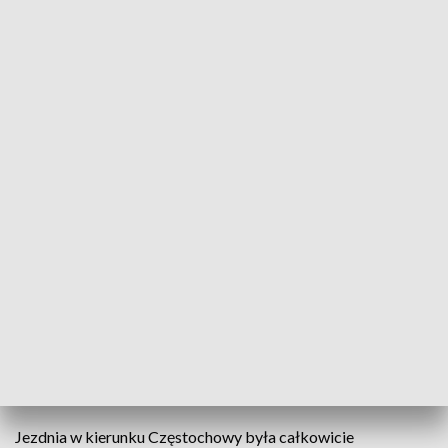
Fot. TVP3 Katowice
W środę po południu całkowicie zablokowana była
droga w kierunku Częstochowy na S1 w Dąbrowie
Górniczej po tym, jak zderzyły się tam trzy
samochody.
Jak informuje policja, na S1 w Dąbrowie Górniczej, na
wysokości węzła z DK94, zderzyły dwie ciężarówki i jeden
samochód osobowy.
Jezdnia w kierunku Częstochowy była całkowicie