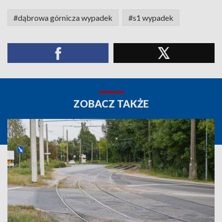
#dąbrowa górnicza wypadek
#s1 wypadek
ZOBACZ TAKŻE