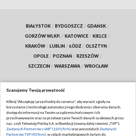
BIAŁYSTOK
/
BYDGOSZCZ
/
GDAŃSK
/
GORZÓW WLKP.
/
KATOWICE
/
KIELCE
/
KRAKÓW
/
LUBLIN
/
ŁÓDŹ
/
OLSZTYN
/
OPOLE
/
POZNAŃ
/
RZESZÓW
/
SZCZECIN
/
WARSZAWA
/
WROCŁAW
Szanujemy Twoją prywatność
Dołącz do nas:
Kliknij "Akceptuję i przechodzę do serwisu", aby wyrazić zgody na
korzystanie z technologii automatycznego śledzenia i zbierania danych,
TVP
dostęp do informacji na Twoim urządzeniu końcowym i ich
Abonament TVP
przechowywanie oraz na przetwarzanie Twoich danych osobowych przez
Regulamin TVP
nas, czyli Telewizję Polską S.A. w likwidacji (zwaną dalej również „TVP”),
Emisja w TVP
Zaufanych Partnerów z IAB* (1201 firm)
oraz pozostałych
Zaufanych
Polityka prywatności
Partnerów TVP (93 firm)
, w celach marketingowych (w tym do