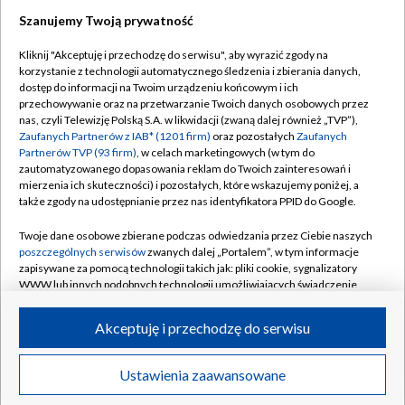
Szanujemy Twoją prywatność
Dołącz do nas:
Kliknij "Akceptuję i przechodzę do serwisu", aby wyrazić zgody na
korzystanie z technologii automatycznego śledzenia i zbierania danych,
TVP
dostęp do informacji na Twoim urządzeniu końcowym i ich
Abonament TVP
przechowywanie oraz na przetwarzanie Twoich danych osobowych przez
Regulamin TVP
nas, czyli Telewizję Polską S.A. w likwidacji (zwaną dalej również „TVP”),
Emisja w TVP
Zaufanych Partnerów z IAB* (1201 firm)
oraz pozostałych
Zaufanych
Polityka prywatności
Partnerów TVP (93 firm)
, w celach marketingowych (w tym do
Centrum informacji TVP
Moje zgody
zautomatyzowanego dopasowania reklam do Twoich zainteresowań i
mierzenia ich skuteczności) i pozostałych, które wskazujemy poniżej, a
Naziemna Telewizja Cyfrowa
Pomoc
także zgody na udostępnianie przez nas identyfikatora PPID do Google.
Sklep TVP
Biuro reklamy
Twoje dane osobowe zbierane podczas odwiedzania przez Ciebie naszych
Rada Programowa
poszczególnych serwisów
zwanych dalej „Portalem”, w tym informacje
Kontakt
zapisywane za pomocą technologii takich jak: pliki cookie, sygnalizatory
System NOS
WWW lub innych podobnych technologii umożliwiających świadczenie
dopasowanych i bezpiecznych usług, personalizację treści oraz reklam,
Informacje o nadawcy
Kanały
udostępnianie funkcji mediów społecznościowych oraz analizowanie
Akceptuję i przechodzę do serwisu
ruchu w Internecie.
Program dla prasy
©2026 Telewizja Polska S.A. w likwidacji
Biuro Reklamy
Twoje dane osobowe zbierane podczas odwiedzania przez Ciebie
Ustawienia zaawansowane
poszczególnych serwisów
na Portalu, takie jak adresy IP, identyfikatory
Ogłoszenie przetargowe
Twoich urządzeń końcowych i identyfikatory plików cookie, informacje o