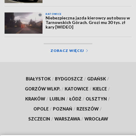
KATOWICE
Niebezpieczna jazda kierowcy autobusu w
Tarnowskich Górach. Grozi mu 30 tys. zł
kary [WIDEO]
ZOBACZ WIĘCEJ
BIAŁYSTOK
/
BYDGOSZCZ
/
GDAŃSK
/
GORZÓW WLKP.
/
KATOWICE
/
KIELCE
/
KRAKÓW
/
LUBLIN
/
ŁÓDŹ
/
OLSZTYN
/
OPOLE
/
POZNAŃ
/
RZESZÓW
/
SZCZECIN
/
WARSZAWA
/
WROCŁAW