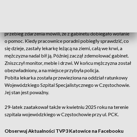
wnioskiem o jego aresztowanie.
Świadkowie,
którzy relacjonowali dziennikarzom Gazety Wyborczej
przebieg zdarzenia mówili, że z gabinetu dobiegało wołanie
o pomoc. Kiedy pracownice poradni pobiegły sprawdzić, co
się dzieje, zastały lekarkę leżącą na ziemi, całą we krwi, a
mężczyzna nadal bił ją. Później zaczął zdemolować gabinet.
Zniszczył monitor, meble i drzwi. W końcu mężczyzna został
obezwładniony, a na miejsce przybyła policja.
Pobita lekarka została przewieziona na oddział ratunkowy
Wojewódzkiego Szpital Specjalistycznego w Częstochowie.
Jej stan jest poważny.
29-latek zaatakował także w kwietniu 2025 roku na terenie
szpitala wojewódzkiego w Częstochowie przy ul. PCK.
Obserwuj Aktualności TVP3 Katowice na Facebooku