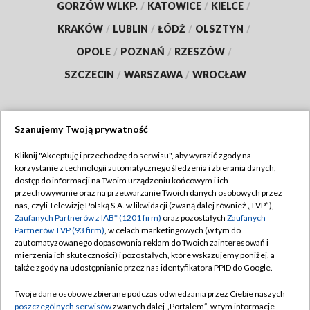
GORZÓW WLKP.
/
KATOWICE
/
KIELCE
/
KRAKÓW
/
LUBLIN
/
ŁÓDŹ
/
OLSZTYN
/
OPOLE
/
POZNAŃ
/
RZESZÓW
/
SZCZECIN
/
WARSZAWA
/
WROCŁAW
Szanujemy Twoją prywatność
Dołącz do nas:
Kliknij "Akceptuję i przechodzę do serwisu", aby wyrazić zgody na
korzystanie z technologii automatycznego śledzenia i zbierania danych,
TVP
dostęp do informacji na Twoim urządzeniu końcowym i ich
Abonament TVP
przechowywanie oraz na przetwarzanie Twoich danych osobowych przez
Regulamin TVP
nas, czyli Telewizję Polską S.A. w likwidacji (zwaną dalej również „TVP”),
Emisja w TVP
Zaufanych Partnerów z IAB* (1201 firm)
oraz pozostałych
Zaufanych
Polityka prywatności
Partnerów TVP (93 firm)
, w celach marketingowych (w tym do
Centrum informacji TVP
Moje zgody
zautomatyzowanego dopasowania reklam do Twoich zainteresowań i
mierzenia ich skuteczności) i pozostałych, które wskazujemy poniżej, a
Naziemna Telewizja Cyfrowa
Pomoc
także zgody na udostępnianie przez nas identyfikatora PPID do Google.
Sklep TVP
Biuro reklamy
Twoje dane osobowe zbierane podczas odwiedzania przez Ciebie naszych
Rada Programowa
poszczególnych serwisów
zwanych dalej „Portalem”, w tym informacje
Kontakt