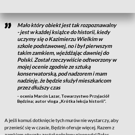
szczególne traktowanie.
Mało który obiekt jest tak rozpoznawalny
- jest w każdej książce do historii, kiedy
uczymy się o Kazimierzu Wielkim w
szkole podstawowej, no i był pierwszym
takim zamkiem, wjeżdżając dawniej do
Polski. Został rzeczywiście odtworzony w
mojej ocenie zgodnie ze sztuką
konserwatorską, pod nadzorem i mam
nadzieję, że będzie służył mieszkańcom
przez dłuższy czas
- ocenia Marcin Lazar, Towarzystwo Przyjaciół
Będzina; autor vloga „Krótka lekcja historii”.
A jeśli komuś dotknięcie tych murów nie wystarczy, aby
przenieść się w czasie, Będzin oferuje więcej. Razem z
zamkiem otwarty został położony nieopodal Pałac