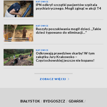
KATOWICE
IPN odkrył szczątki pacjentów szpitala
psychiatrycznego. Mogli zginąć w akcji T4
KATOWICE
Ruszyły poszukiwania mogił dzieci. „Takie
dzieci typowano do eliminacji…”
KATOWICE
Odkrywają prawdziwe skarby! W tym
zakątku Jury Krakowsko –
Częstochowskiej jeszcze nie kopano!
ZOBACZ WIĘCEJ
BIAŁYSTOK
/
BYDGOSZCZ
/
GDAŃSK
/