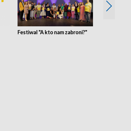
Festiwal "A kto nam zabroni?"
Mikrokosmo