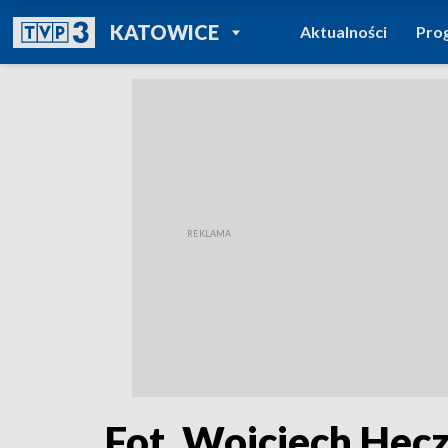
POWRÓT DO
KATOWICE
Aktualności
Pro
TVP REGIONY
Fot. Wojciech Hec