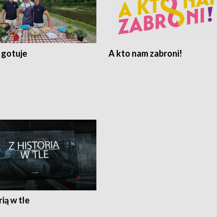
 gotuje
A kto nam zabroni!
rią w tle