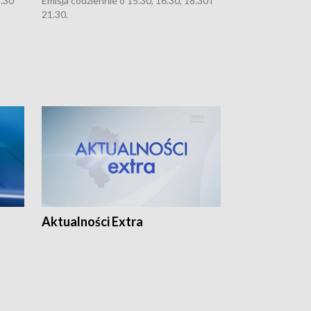
8.30
Emisja codziennie o 15.30, 16.30, 18.30 i
Emisja codziennie
21.30.
21.30.
Aktualności Extra