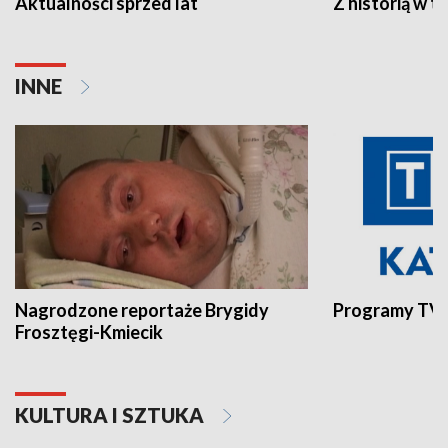
Aktualności sprzed lat
Z historią w tl
INNE
Nagrodzone reportaże Brygidy
Programy TVP
Frosztęgi-Kmiecik
KULTURA I SZTUKA