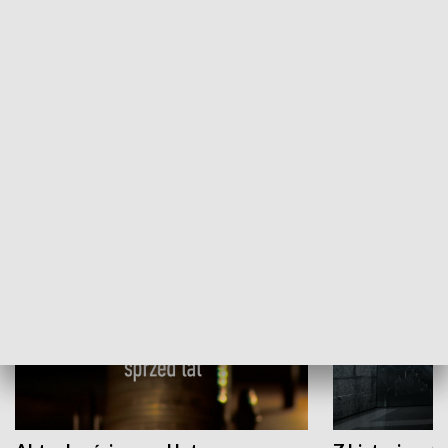
Papyn pyto
Rączka gotuje
HISTORIA